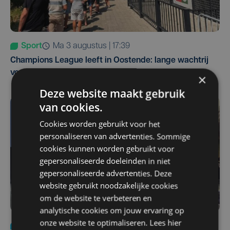
Sport
ma 3 augustus | 17:39
Champions League leeft in Oostende: lange wachtrij
voor tickets Union - Bodø/Glimt
×
Deze website maakt gebruik
van cookies.
Cookies worden gebruikt voor het
personaliseren van advertenties. Sommige
cookies kunnen worden gebruikt voor
gepersonaliseerde doeleinden in niet
gepersonaliseerde advertenties. Deze
website gebruikt noodzakelijke cookies
om de website te verbeteren en
analytische cookies om jouw ervaring op
onze website te optimaliseren. Lees hier
Nieuws
za 1 augustus | 22:36