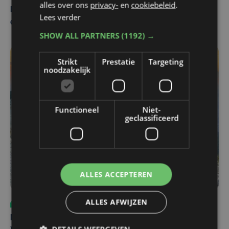
alles over ons
privacy-
en
cookiebeleid
.
Belgisch Solar Team met West-Vlamingen wint voor
Lees verder
eerst in VS
SHOW ALL PARTNERS
(1192) →
Strikt
Prestatie
Targeting
noodzakelijk
Functioneel
Niet-
geclassificeerd
ALLES ACCEPTEREN
ALLES AFWIJZEN
Sport
do 6 augustus | 10:49
Margot Vanpachtenbeke beklimt zeven keer de Mont