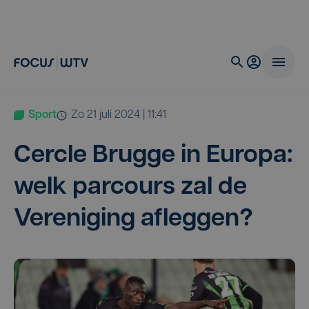
Sport
zo 21 juli 2024 | 11:41
Cer­cle Brug­ge in Euro­pa:
welk par­cours zal de
Ver­e­ni­ging afleggen?