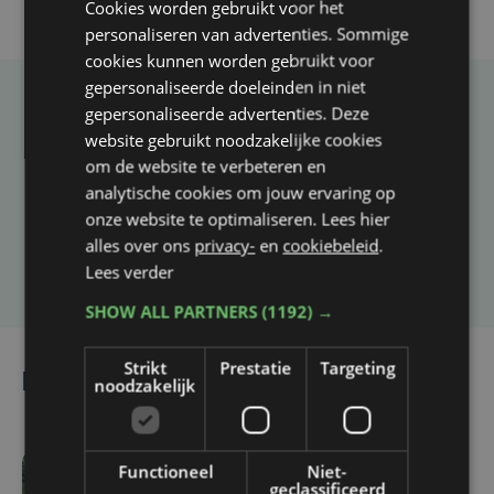
Cookies worden gebruikt voor het
personaliseren van advertenties. Sommige
cookies kunnen worden gebruikt voor
gepersonaliseerde doeleinden in niet
gepersonaliseerde advertenties. Deze
Taalfout opgemerkt?
website gebruikt noodzakelijke cookies
Heb je een taal- of schrijffout opgemerkt in dit
om de website te verbeteren en
artikel?
analytische cookies om jouw ervaring op
onze website te optimaliseren. Lees hier
alles over ons
privacy-
en
cookiebeleid
.
Laat het ons weten
Lees verder
SHOW ALL PARTNERS
(1192) →
Strikt
Prestatie
Targeting
Lees ook
noodzakelijk
Functioneel
Niet-
wo 5 augustus | 17:13
geclassificeerd