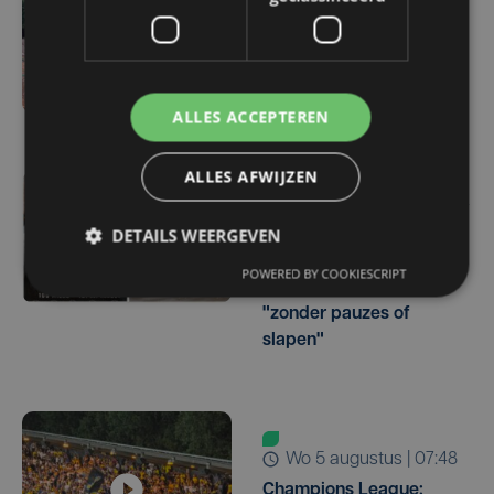
Vijf West-Vlaamse
gymnasten mogen zich
opmaken voor EK
toestelturnen
ALLES ACCEPTEREN
ALLES AFWIJZEN
wo 5 augustus | 14:24
DETAILS WEERGEVEN
Matthieu Bonne wil
opnieuw wereldrecord
POWERED BY COOKIESCRIPT
oceanswim verbreken:
"zonder pauzes of
slapen"
wo 5 augustus | 07:48
Champions League: