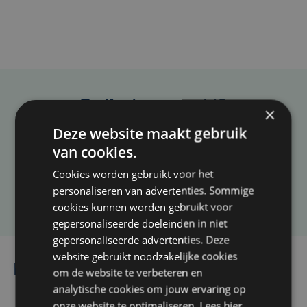
Taalfout opgemerkt?
×
Heb je een taal- of schrijffout opgemerkt in dit
Deze website maakt gebruik
artikel?
van cookies.
Cookies worden gebruikt voor het
personaliseren van advertenties. Sommige
Laat het ons weten
cookies kunnen worden gebruikt voor
gepersonaliseerde doeleinden in niet
gepersonaliseerde advertenties. Deze
website gebruikt noodzakelijke cookies
Lees ook
om de website te verbeteren en
analytische cookies om jouw ervaring op
onze website te optimaliseren. Lees hier