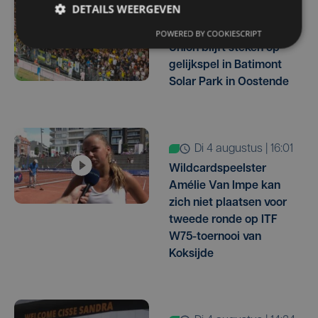
DETAILS WEERGEVEN
wo 5 augustus | 07:48
Champions League:
POWERED BY COOKIESCRIPT
Union blijft steken op
gelijkspel in Batimont
Solar Park in Oostende
di 4 augustus | 16:01
Wildcardspeelster
Amélie Van Impe kan
zich niet plaatsen voor
tweede ronde op ITF
W75-toernooi van
Koksijde