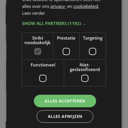
alles over ons
privacy-
en
cookiebeleid
.
wo 5 augustus | 17:13
Lees verder
Vijf West-Vlaamse
SHOW ALL PARTNERS
(1192) →
gymnasten mogen zich
opmaken voor EK
Strikt
Prestatie
Targeting
toestelturnen
noodzakelijk
Functioneel
Niet-
wo 5 augustus | 14:24
geclassificeerd
Matthieu Bonne wil
opnieuw wereldrecord
oceanswim verbreken:
"zonder pauzes of
ALLES ACCEPTEREN
slapen"
ALLES AFWIJZEN