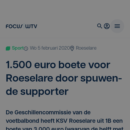
Sport
wo 5 februari 2020
Roeselare
1
.
500
euro boe­te voor
Roe­se­la­re door spu­wen­
de supporter
De Geschillencommissie van de
voetbalbond heeft KSV Roeselare uit 1B een
boete van 3.000 euro (waarvan de helft met