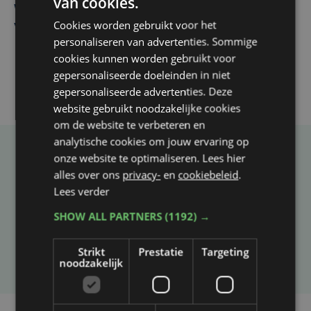
van cookies.
West, dat ook een nieuwe voltijdse gynaecoloog
Cookies worden gebruikt voor het
verwelkomt
personaliseren van advertenties. Sommige
cookies kunnen worden gebruikt voor
gepersonaliseerde doeleinden in niet
gepersonaliseerde advertenties. Deze
website gebruikt noodzakelijke cookies
om de website te verbeteren en
analytische cookies om jouw ervaring op
onze website te optimaliseren. Lees hier
Taalfout opgemerkt?
alles over ons
privacy-
en
cookiebeleid
.
Heb je een taal- of schrijffout opgemerkt in dit
Lees verder
artikel?
SHOW ALL PARTNERS
(1192) →
Laat het ons weten
Strikt
Prestatie
Targeting
noodzakelijk