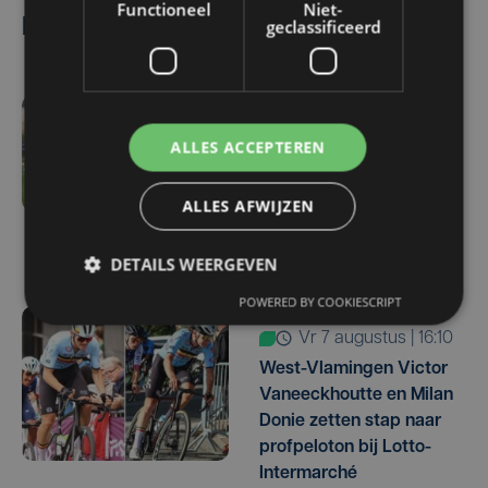
Functioneel
Niet-
Lees ook
geclassificeerd
vr 7 augustus | 16:12
ALLES ACCEPTEREN
Zulte Waregem start
tegen Racing Genk:
ALLES AFWIJZEN
"Waarom zou ik onze
ambitie beperken?"
DETAILS WEERGEVEN
POWERED BY COOKIESCRIPT
vr 7 augustus | 16:10
West-Vlamingen Victor
Vaneeckhoutte en Milan
Donie zetten stap naar
profpeloton bij Lotto-
Intermarché