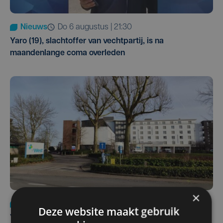
Nieuws
do 6 augustus | 21:30
Yaro (19), slachtoffer van vechtpartij, is na
maandenlange coma overleden
×
Nieuws
wo 5 augustus | 11:57
Deze website maakt gebruik
Vier Oostendse gynaecologen versterken dienst in AZ