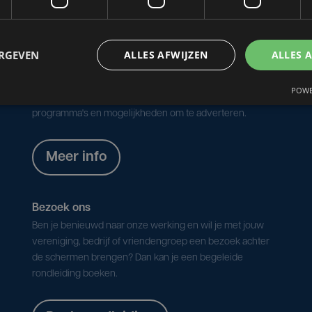
ERGEVEN
ALLES AFWIJZEN
ALLES 
Over ons
POWE
Ontdek hier alle info over onze geschiedenis, redactie,
programma's en mogelijkheden om te adverteren.
Meer info
Bezoek ons
Ben je benieuwd naar onze werking en wil je met jouw
vereniging, bedrijf of vriendengroep een bezoek achter
de schermen brengen? Dan kan je een begeleide
rondleiding boeken.