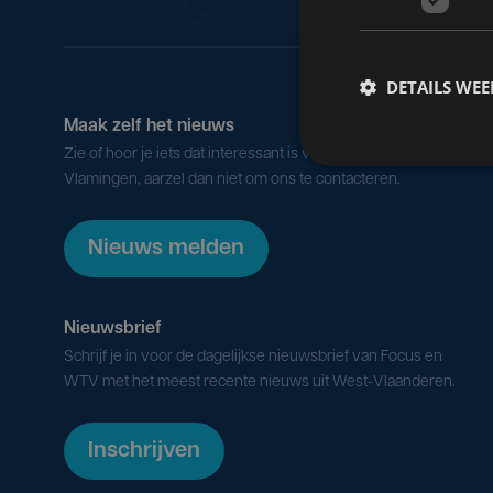
DETAILS WE
Maak zelf het nieuws
Zie of hoor je iets dat interessant is voor alle West-
Vlamingen, aarzel dan niet om ons te contacteren.
Nieuws melden
Nieuwsbrief
Schrijf je in voor de dagelijkse nieuwsbrief van Focus en
WTV met het meest recente nieuws uit West-Vlaanderen.
Inschrijven