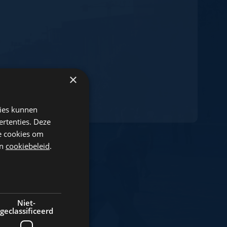
×
kies kunnen
ertenties. Deze
he cookies om
n
cookiebeleid
.
Niet-
geclassificeerd