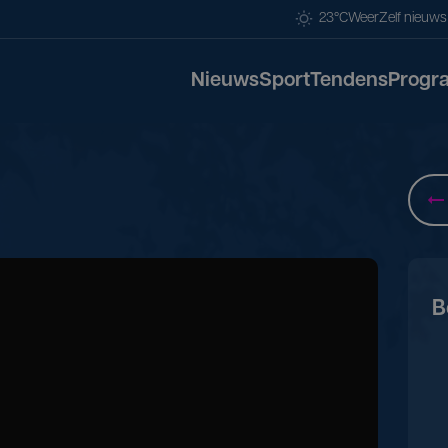
23°C
Weer
Zelf nieuw
Nieuws
Sport
Tendens
Progr
B