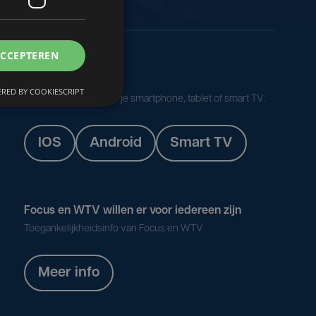
ACCEPTEREN
Onze apps
RED BY COOKIESCRIPT
Volg Focus & WTV op je smartphone, tablet of smart TV.
IOS
Android
Smart TV
Focus en WTV willen er voor iedereen zijn
Toegankelijkheidsinfo van Focus en WTV
Meer info