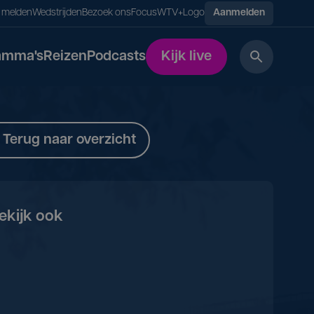
s melden
Wedstrijden
Bezoek ons
FocusWTV+
Logo
Aanmelden
amma's
Reizen
Podcasts
Kijk live
Terug naar overzicht
ekijk ook