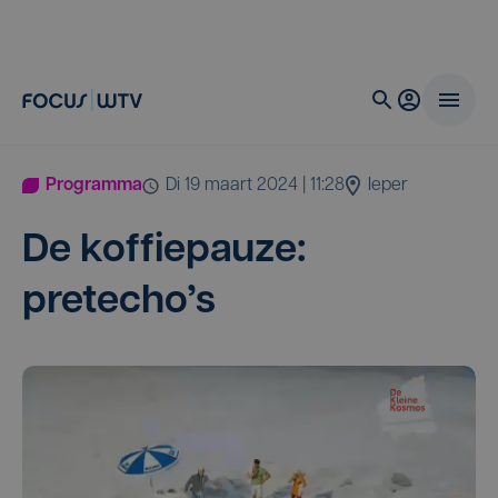
Programma
di 19 maart 2024 | 11:28
Ieper
De kof­fie­pau­ze:
pretecho’s