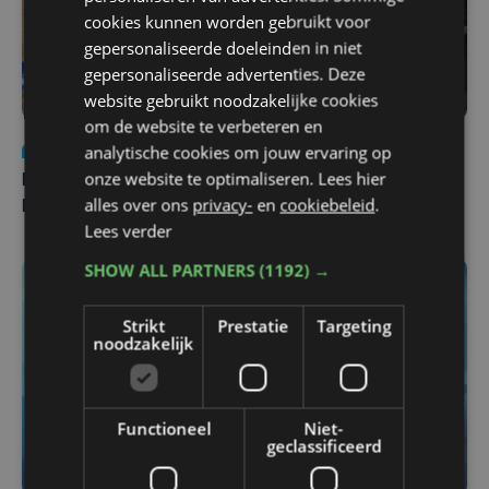
cookies kunnen worden gebruikt voor
gepersonaliseerde doeleinden in niet
gepersonaliseerde advertenties. Deze
website gebruikt noodzakelijke cookies
om de website te verbeteren en
analytische cookies om jouw ervaring op
Nieuws
di 4 augustus | 09:32
onze website te optimaliseren. Lees hier
Man en vrouw dood aangetroffen in woning in Sint-
alles over ons
privacy-
en
cookiebeleid
.
Pieters Brugge
Lees verder
SHOW ALL PARTNERS
(1192) →
Strikt
Prestatie
Targeting
noodzakelijk
Functioneel
Niet-
geclassificeerd