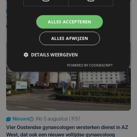
Nieuws
do 6 augustus | 21:30
Yaro (19), slachtoffer van vechtpartij, is na
ALLES ACCEPTEREN
maandenlange coma overleden
ALLES AFWIJZEN
DETAILS WEERGEVEN
POWERED BY COOKIESCRIPT
Nieuws
wo 5 augustus | 11:57
Vier Oostendse gynaecologen versterken dienst in AZ
West, dat ook een nieuwe voltijdse gynaecoloog