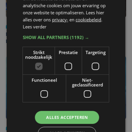
analytische cookies om jouw ervaring op
onze website te optimaliseren. Lees hier
alles over ons
privacy-
en
cookiebeleid
.
Lees verder
Nieuws
di 4 augustus | 09:32
Man en vrouw dood aangetroffen in woning in Sint-
SHOW ALL PARTNERS
(1192) →
Pieters Brugge
Strikt
Prestatie
Targeting
noodzakelijk
Functioneel
Niet-
geclassificeerd
ALLES ACCEPTEREN
Nieuws
do 6 augustus | 21:30