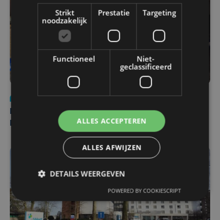
Strikt
Prestatie
Targeting
noodzakelijk
Functioneel
Niet-
geclassificeerd
Nieuws
di 4 augustus | 09:32
Man en vrouw dood aangetroffen in woning in Sint-
ALLES ACCEPTEREN
Pieters Brugge
ALLES AFWIJZEN
DETAILS WEERGEVEN
POWERED BY COOKIESCRIPT