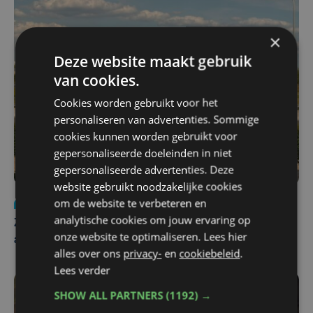
×
Deze website maakt gebruik
van cookies.
Cookies worden gebruikt voor het
personaliseren van advertenties. Sommige
cookies kunnen worden gebruikt voor
gepersonaliseerde doeleinden in niet
gepersonaliseerde advertenties. Deze
website gebruikt noodzakelijke cookies
om de website te verbeteren en
Nieuws
Update
za 1 augustus | 17:21
analytische cookies om jouw ervaring op
Zwaar ongeval op E403 in Izegem: drie rijstroken
onze website te optimaliseren. Lees hier
afgesloten
alles over ons
privacy-
en
cookiebeleid
.
Lees verder
SHOW ALL PARTNERS
(1192) →