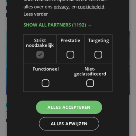
alles over ons
privacy-
en
cookiebeleid
.
Man en vrouw dood aangetroffen in woning in Sint-
Lees verder
Pieters Brugge
SHOW ALL PARTNERS
(1192) →
Strikt
Prestatie
Targeting
noodzakelijk
Functioneel
Niet-
geclassificeerd
Nieuws
do 6 augustus | 21:30
ALLES ACCEPTEREN
Yaro (19), slachtoffer van vechtpartij, is na
maandenlange coma overleden
ALLES AFWIJZEN