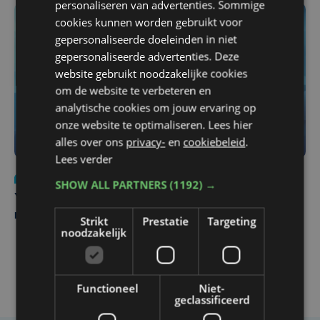
personaliseren van advertenties. Sommige
cookies kunnen worden gebruikt voor
gepersonaliseerde doeleinden in niet
gepersonaliseerde advertenties. Deze
website gebruikt noodzakelijke cookies
om de website te verbeteren en
analytische cookies om jouw ervaring op
onze website te optimaliseren. Lees hier
alles over ons
privacy-
en
cookiebeleid
.
Lees verder
Nieuws
do 6 augustus | 21:30
SHOW ALL PARTNERS
(1192) →
Yaro (19), slachtoffer van vechtpartij, is na
maandenlange coma overleden
Strikt
Prestatie
Targeting
noodzakelijk
Functioneel
Niet-
geclassificeerd