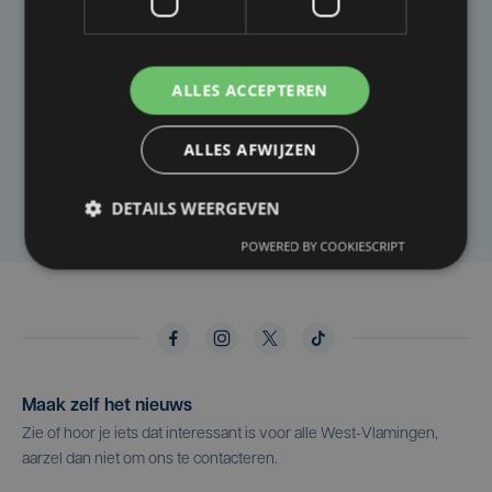
Taalfout opgemerkt?
ALLES ACCEPTEREN
Heb je een taal- of schrijffout opgemerkt in dit
artikel?
ALLES AFWIJZEN
Laat het ons weten
DETAILS WEERGEVEN
POWERED BY COOKIESCRIPT
Maak zelf het nieuws
Zie of hoor je iets dat interessant is voor alle West-Vlamingen,
aarzel dan niet om ons te contacteren.