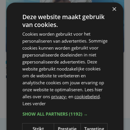
×
Deze website maakt gebruik
van cookies.
Cookies worden gebruikt voor het
personaliseren van advertenties. Sommige
cookies kunnen worden gebruikt voor
gepersonaliseerde doeleinden in niet
gepersonaliseerde advertenties. Deze
Nieuws
do 6 augustus | 21:30
website gebruikt noodzakelijke cookies
Yaro (19), slachtoffer van vechtpartij, is na
om de website te verbeteren en
maandenlange coma overleden
analytische cookies om jouw ervaring op
onze website te optimaliseren. Lees hier
alles over ons
privacy-
en
cookiebeleid
.
Lees verder
SHOW ALL PARTNERS
(1192) →
Strikt
Prestatie
Targeting