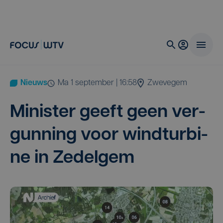
Nieuws
ma 1 september | 16:58
Zwevegem
Minis­ter geeft geen ver­
gun­ning voor wind­tur­bi­
ne in Zedelgem