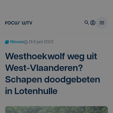
Nieuws
di 6 juni 2023
West­hoek­wolf weg uit
West-Vlaan­de­ren?
Scha­pen dood­ge­be­ten
in Lotenhulle