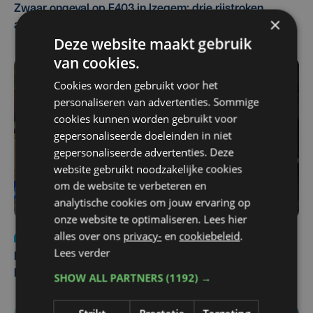
Zwaar ongeval op E403 in Izegem: drie rijstroken
×
afgesloten
Deze website maakt gebruik
van cookies.
Cookies worden gebruikt voor het
personaliseren van advertenties. Sommige
cookies kunnen worden gebruikt voor
gepersonaliseerde doeleinden in niet
gepersonaliseerde advertenties. Deze
website gebruikt noodzakelijke cookies
om de website te verbeteren en
analytische cookies om jouw ervaring op
onze website te optimaliseren. Lees hier
alles over ons
privacy-
en
cookiebeleid
.
Nieuws
di 4 augustus | 09:32
Lees verder
Man en vrouw dood aangetroffen in woning in Sint-
Pieters Brugge
SHOW ALL PARTNERS
(1192) →