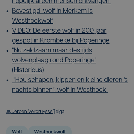
hopelijk alleen mensen ontvangen"
Bevestigd: wolf in Merkem is
Westhoekwolf
VIDEO: De eerste wolf in 200 jaar
gespot in Krombeke bij Poperinge
"Nu zeldzaam maar destijds
wolvenplaag rond Poperinge"
(Historicus)
"Hou schapen, kippen en kleine dieren 's
nachts binnen": wolf in Westhoek
Jeroen Vercruysse
Belga
Wolf
Westhoekwolf