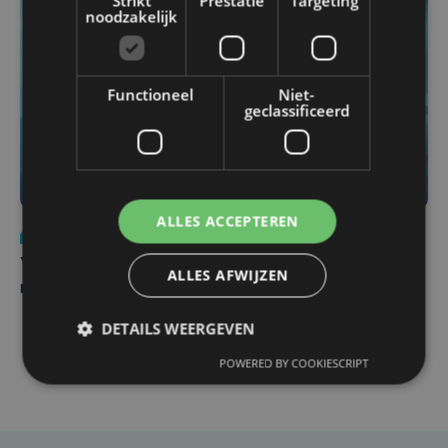
Strikt
Prestatie
Targeting
noodzakelijk
Functioneel
Niet-
geclassificeerd
ALLES ACCEPTEREN
Nieuws
do 6 augustus | 21:30
Yaro (19), slachtoffer van vechtpartij, is na
ALLES AFWIJZEN
maandenlange coma overleden
DETAILS WEERGEVEN
POWERED BY COOKIESCRIPT