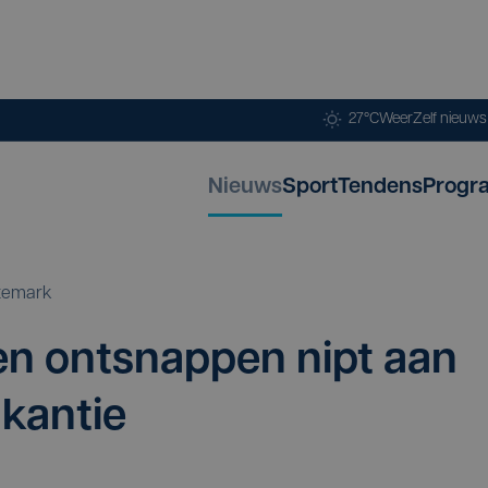
27°C
Weer
Zelf nieuw
Nieuws
Sport
Tendens
Progr
temark
n ont­snap­pen nipt aan
akantie