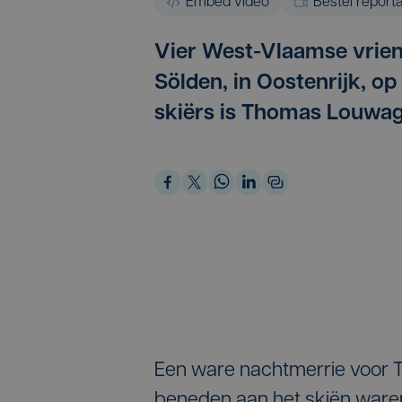
Embed video
Bestel report
Vier West-Vlaamse vrien
Sölden, in Oostenrijk, op
skiërs is Thomas Louwag
Een ware nachtmerrie voor T
beneden aan het skiën waren