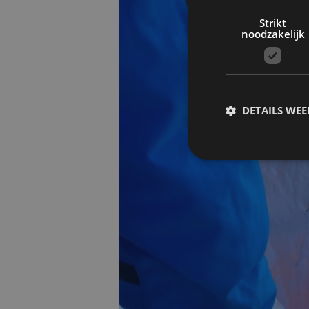
Strikt
noodzakelijk
DETAILS WE