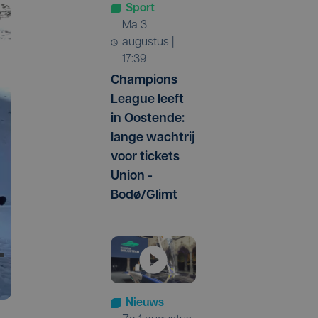
Sport
ma 3
augustus |
17:39
Champions
League leeft
in Oostende:
lange wachtrij
voor tickets
Union -
Bodø/Glimt
Nieuws