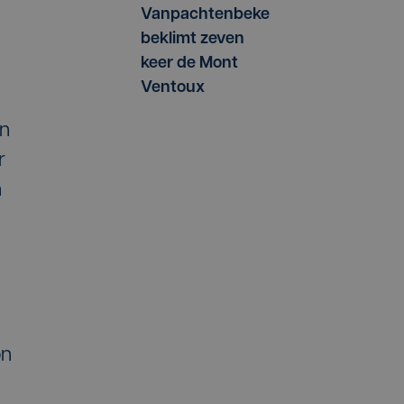
Vanpachtenbeke
beklimt zeven
keer de Mont
Ventoux
an
r
n
on