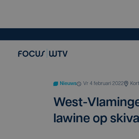
Nieuws
vr 4 februari 2022
Kor
West-Vla­min­ge
lawi­ne op skiv