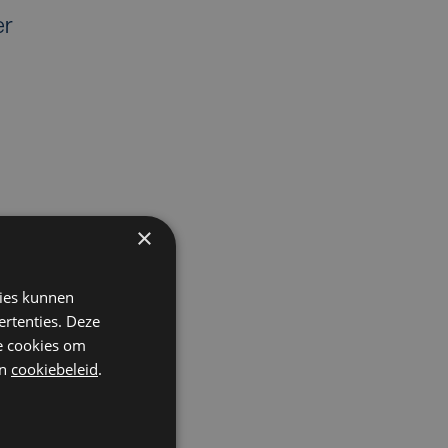
er
×
kies kunnen
ertenties. Deze
he cookies om
n
cookiebeleid
.