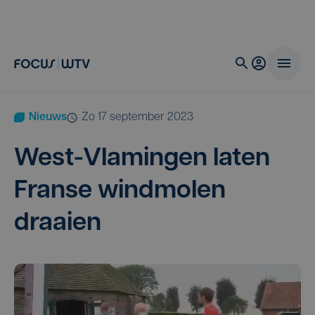
Nieuws
zo 17 september 2023
West-Vla­min­gen laten
Fran­se wind­mo­len
draaien