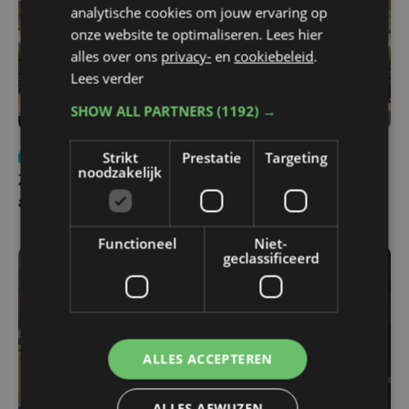
analytische cookies om jouw ervaring op
onze website te optimaliseren. Lees hier
alles over ons
privacy-
en
cookiebeleid
.
Lees verder
SHOW ALL PARTNERS
(1192) →
Strikt
Prestatie
Targeting
Nieuws
Update
za 1 augustus | 17:21
noodzakelijk
Zwaar ongeval op E403 in Izegem: drie rijstroken
afgesloten
Functioneel
Niet-
geclassificeerd
ALLES ACCEPTEREN
ALLES AFWIJZEN