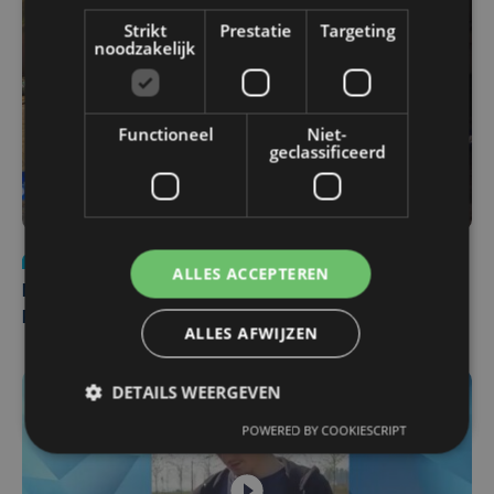
Strikt
Prestatie
Targeting
noodzakelijk
Functioneel
Niet-
geclassificeerd
Nieuws
di 4 augustus | 09:32
ALLES ACCEPTEREN
Man en vrouw dood aangetroffen in woning in Sint-
Pieters Brugge
ALLES AFWIJZEN
DETAILS WEERGEVEN
POWERED BY COOKIESCRIPT