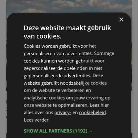
×
Deze website maakt gebruik
van cookies.
Cookies worden gebruikt voor het
personaliseren van advertenties. Sommige
cookies kunnen worden gebruikt voor
gepersonaliseerde doeleinden in niet
gepersonaliseerde advertenties. Deze
website gebruikt noodzakelijke cookies
om de website te verbeteren en
analytische cookies om jouw ervaring op
Nieuws
Update
za 1 augustus | 17:21
onze website te optimaliseren. Lees hier
Zwaar ongeval op E403 in Izegem: drie rijstroken
alles over ons
privacy-
en
cookiebeleid
.
afgesloten
Lees verder
SHOW ALL PARTNERS
(1192) →