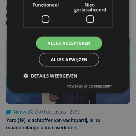
Functioneel
Niet-
Nieuws
di 4 augustus | 09:32
geclassificeerd
Man en vrouw dood aangetroffen in woning in Sint-
Pieters Brugge
ALLES ACCEPTEREN
ALLES AFWIJZEN
DETAILS WEERGEVEN
POWERED BY COOKIESCRIPT
Nieuws
do 6 augustus | 21:30
Yaro (19), slachtoffer van vechtpartij, is na
maandenlange coma overleden