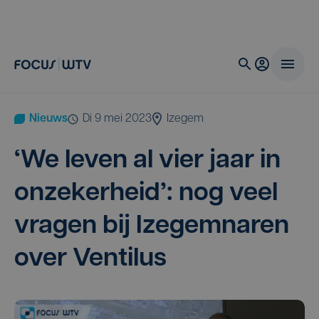
Nieuws
di 9 mei 2023
Izegem
‘
We leven al vier jaar in
onze­ker­heid’: nog veel
vra­gen bij Ize­gem­na­ren
over Ventilus