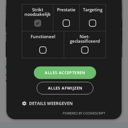
Strikt
Prestatie
Targeting
noodzakelijk
Functioneel
Niet-
geclassificeerd
Nieuws
do 30 juli | 12:57
ALLES ACCEPTEREN
Autobestuurster rijdt na foutief manoeuvre tegen
winkelgevel in Ieper
ALLES AFWIJZEN
DETAILS WEERGEVEN
POWERED BY COOKIESCRIPT