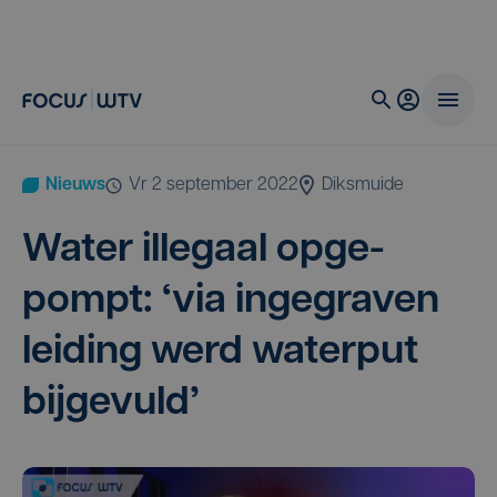
Nieuws
vr 2 september 2022
Diksmuide
Water ille­gaal opge­
pompt:
‘
via inge­gra­ven
lei­ding werd water­put
bijgevuld’