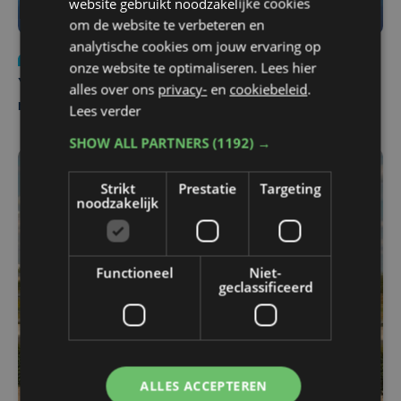
website gebruikt noodzakelijke cookies
om de website te verbeteren en
analytische cookies om jouw ervaring op
Nieuws
do 6 augustus | 21:30
onze website te optimaliseren. Lees hier
Yaro (19), slachtoffer van vechtpartij, is na
alles over ons
privacy-
en
cookiebeleid
.
maandenlange coma overleden
Lees verder
SHOW ALL PARTNERS
(1192) →
Strikt
Prestatie
Targeting
noodzakelijk
Functioneel
Niet-
geclassificeerd
ALLES ACCEPTEREN