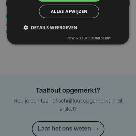
ALLES AFWIJZEN
Nieuws
Update
za 1 augustus | 17:21
Zwaar ongeval op E403 in Izegem: drie rijstroken
DETAILS WEERGEVEN
afgesloten
POWERED BY COOKIESCRIPT
Taalfout opgemerkt?
Heb je een taal- of schrijffout opgemerkt in dit
artikel?
Laat het ons weten