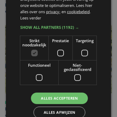
onze website te optimaliseren. Lees hier
Belgisch Solar Team met West-Vlamingen wint voor
alles over ons
privacy-
en
cookiebeleid
.
eerst in VS
Lees verder
SHOW ALL PARTNERS
(1192) →
Strikt
Prestatie
Targeting
noodzakelijk
Functioneel
Niet-
geclassificeerd
ALLES ACCEPTEREN
Sport
vr 31 juli | 12:46
Net voor kraker tegen Essevee: match van KV Kortrijk
ALLES AFWIJZEN
op Anderlecht uitgesteld door Europees voetbal