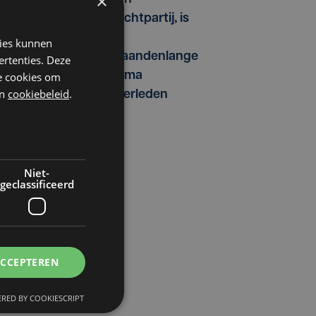
×
vechtpartij, is
na
kies kunnen
maandenlange
ertenties. Deze
coma
he cookies om
n
cookiebeleid
.
overleden
Niet-
geclassificeerd
ACCEPTEREN
RED BY COOKIESCRIPT