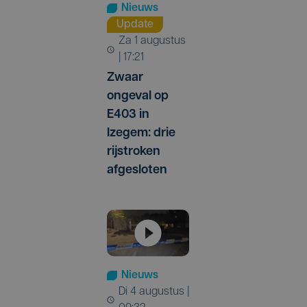
Nieuws
Update
za 1 augustus
| 17:21
Zwaar
ongeval op
E403 in
Izegem: drie
rijstroken
afgesloten
Nieuws
di 4 augustus |