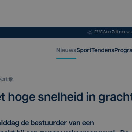
27°C
Weer
Zelf nieuw
Nieuws
Sport
Tendens
Progr
Kortrijk
 hoge snel­heid in grach
iddag de bestuurder van een