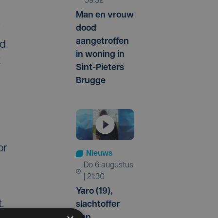
09:32
Man en vrouw
r.
dood
aangetroffen
nd
in woning in
t
Sint-Pieters
Brugge
or
Nieuws
do 6 augustus
| 21:30
Yaro (19),
.
slachtoffer
van