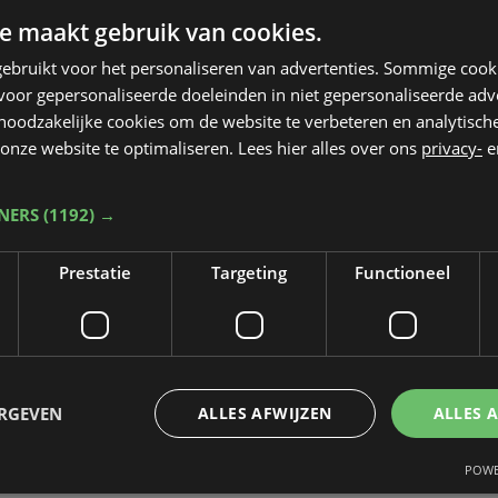
act onherstelbaar beschadigd en is rijp voor
e maakt gebruik van cookies.
ebruikt voor het personaliseren van advertenties. Sommige coo
oor gepersonaliseerde doeleinden in niet gepersonaliseerde adv
 noodzakelijke cookies om de website te verbeteren en analytisc
onze website te optimaliseren. Lees hier alles over ons
privacy-
e
TNERS
(1192) →
Prestatie
Targeting
Functioneel
ERGEVEN
ALLES AFWIJZEN
ALLES 
POWE