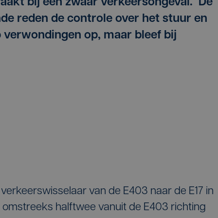
akt bij een zwaar verkeersongeval. De
e reden de controle over het stuur en
ep verwondingen op, maar bleef bij
verkeerswisselaar van de E403 naar de E17 in
 omstreeks halftwee vanuit de E403 richting