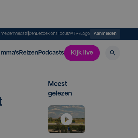
s melden
Wedstrijden
Bezoek ons
FocusWTV+
Logo
Aanmelden
amma's
Reizen
Podcasts
Kijk live
Meest
gelezen
t