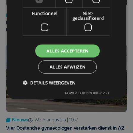
Functioneel
Niet-
Nieuws
di 4 augustus | 09:32
geclassificeerd
Man en vrouw dood aangetroffen in woning in Sint-
Pieters Brugge
ALLES ACCEPTEREN
ALLES AFWIJZEN
DETAILS WEERGEVEN
POWERED BY COOKIESCRIPT
Nieuws
wo 5 augustus | 11:57
Vier Oostendse gynaecologen versterken dienst in AZ