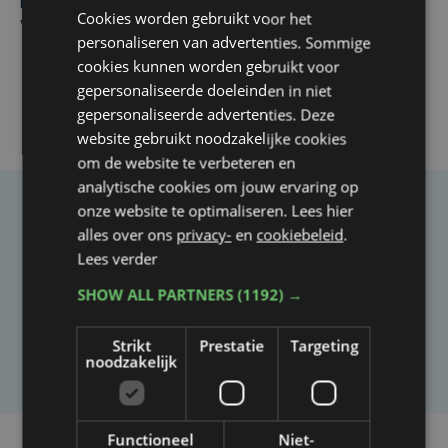
Margot Vanpachtenbeke beklimt zeven keer de Mont
Cookies worden gebruikt voor het
Ventoux
personaliseren van advertenties. Sommige
cookies kunnen worden gebruikt voor
gepersonaliseerde doeleinden in niet
gepersonaliseerde advertenties. Deze
website gebruikt noodzakelijke cookies
om de website te verbeteren en
analytische cookies om jouw ervaring op
onze website te optimaliseren. Lees hier
Taalfout opgemerkt?
alles over ons
privacy-
en
cookiebeleid
.
Heb je een taal- of schrijffout opgemerkt in dit
Lees verder
artikel?
SHOW ALL PARTNERS
(1192) →
Strikt
Prestatie
Targeting
Laat het ons weten
noodzakelijk
Functioneel
Niet-