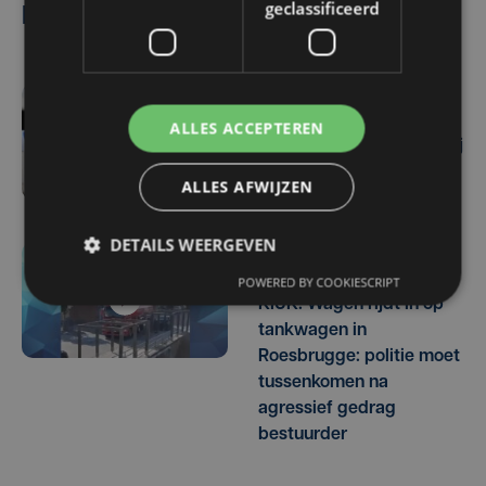
geclassificeerd
Lees ook
vr 7 augustus | 17:33
ALLES ACCEPTEREN
Twee zwaargewonden bij
ongeval in Slijpe
ALLES AFWIJZEN
DETAILS WEERGEVEN
vr 7 augustus | 11:09
POWERED BY COOKIESCRIPT
KIJK. Wagen rijdt in op
tankwagen in
Roesbrugge: politie moet
tussenkomen na
agressief gedrag
bestuurder