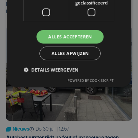
geclassificeerd
Man en vrouw dood aangetroffen in woning in Sint-
Pieters Brugge
ALLES ACCEPTEREN
ALLES AFWIJZEN
DETAILS WEERGEVEN
POWERED BY COOKIESCRIPT
Nieuws
do 30 juli | 12:57
Autobestuurster rijdt na foutief manoeuvre tegen