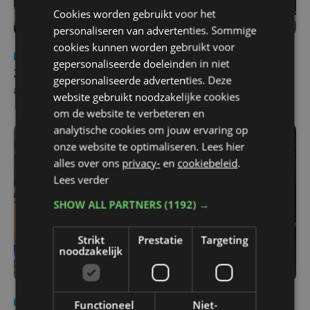
Cookies worden gebruikt voor het
personaliseren van advertenties. Sommige
cookies kunnen worden gebruikt voor
Nieuws
Update
za 1 augustus | 17:21
gepersonaliseerde doeleinden in niet
Zwaar ongeval op E403 in Izegem: drie rijstroken
gepersonaliseerde advertenties. Deze
afgesloten
website gebruikt noodzakelijke cookies
om de website te verbeteren en
analytische cookies om jouw ervaring op
onze website te optimaliseren. Lees hier
alles over ons
privacy-
en
cookiebeleid
.
Lees verder
SHOW ALL PARTNERS
(1192) →
Strikt
Prestatie
Targeting
noodzakelijk
Nieuws
di 4 augustus | 09:32
Functioneel
Niet-