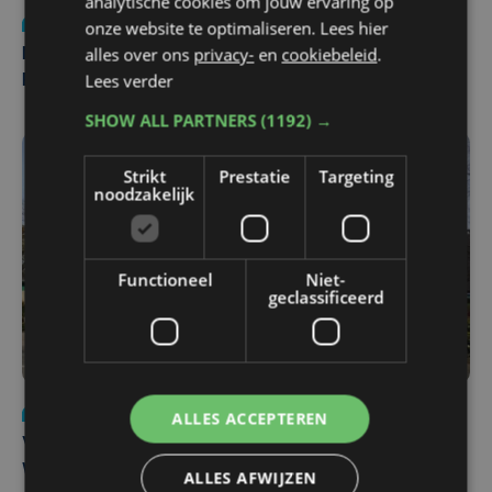
analytische cookies om jouw ervaring op
Nieuws
di 4 augustus | 09:32
onze website te optimaliseren. Lees hier
alles over ons
privacy-
en
cookiebeleid
.
Man en vrouw dood aangetroffen in woning in Sint-
Lees verder
Pieters Brugge
SHOW ALL PARTNERS
(1192) →
Strikt
Prestatie
Targeting
noodzakelijk
Functioneel
Niet-
geclassificeerd
Nieuws
wo 5 augustus | 11:57
ALLES ACCEPTEREN
Vier Oostendse gynaecologen versterken dienst in AZ
West, dat ook een nieuwe voltijdse gynaecoloog
ALLES AFWIJZEN