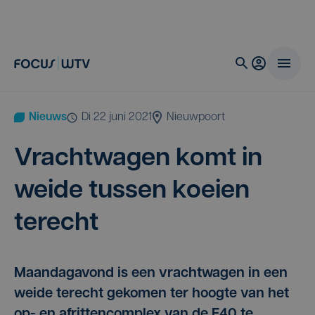
Nieuws
di 22 juni 2021
Nieuwpoort
Vracht­wa­gen komt in
wei­de tus­sen koei­en
terecht
Maandagavond is een vrachtwagen in een
weide terecht gekomen ter hoogte van het
op- en afrittencomplex van de E40 te