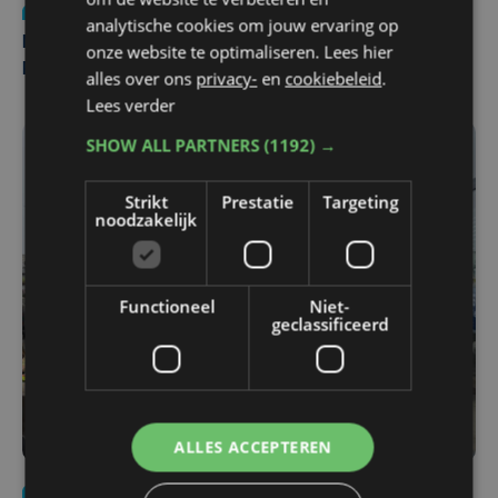
Nieuws
di 4 augustus | 09:32
analytische cookies om jouw ervaring op
Man en vrouw dood aangetroffen in woning in Sint-
onze website te optimaliseren. Lees hier
Pieters Brugge
alles over ons
privacy-
en
cookiebeleid
.
Lees verder
SHOW ALL PARTNERS
(1192) →
Strikt
Prestatie
Targeting
noodzakelijk
Functioneel
Niet-
geclassificeerd
ALLES ACCEPTEREN
Nieuws
do 30 juli | 12:57