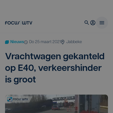
Nieuws
do 25 maart 2021
Jabbeke
Vracht­wa­gen gekan­teld
op
E
40
, ver­keers­hin­der
is groot