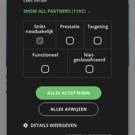
Lees verder
SHOW ALL PARTNERS
(1192) →
Strikt
Prestatie
Targeting
noodzakelijk
Functioneel
Niet-
geclassificeerd
Nieuws
do 6 augustus | 21:30
Yaro (19), slachtoffer van vechtpartij, is na
maandenlange coma overleden
ALLES ACCEPTEREN
ALLES AFWIJZEN
DETAILS WEERGEVEN