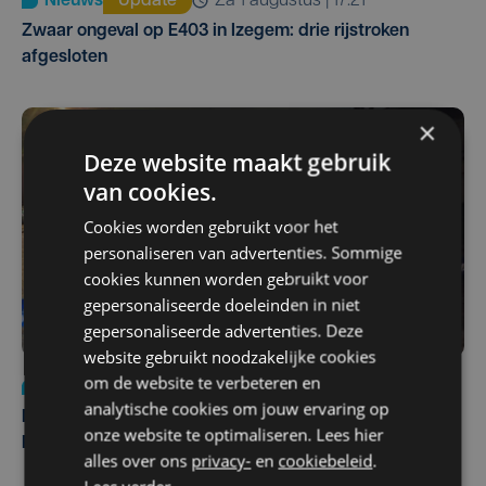
Nieuws
Update
za 1 augustus | 17:21
Zwaar ongeval op E403 in Izegem: drie rijstroken
afgesloten
×
Deze website maakt gebruik
van cookies.
Cookies worden gebruikt voor het
personaliseren van advertenties. Sommige
cookies kunnen worden gebruikt voor
gepersonaliseerde doeleinden in niet
gepersonaliseerde advertenties. Deze
website gebruikt noodzakelijke cookies
om de website te verbeteren en
Nieuws
di 4 augustus | 09:32
analytische cookies om jouw ervaring op
Man en vrouw dood aangetroffen in woning in Sint-
onze website te optimaliseren. Lees hier
Pieters Brugge
alles over ons
privacy-
en
cookiebeleid
.