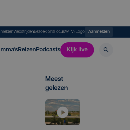
s melden
Wedstrijden
Bezoek ons
FocusWTV+
Logo
Aanmelden
amma's
Reizen
Podcasts
Kijk live
Meest
gelezen