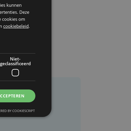
kies kunnen
ertenties. Deze
he cookies om
n
cookiebeleid
.
Niet-
geclassificeerd
ACCEPTEREN
RED BY COOKIESCRIPT