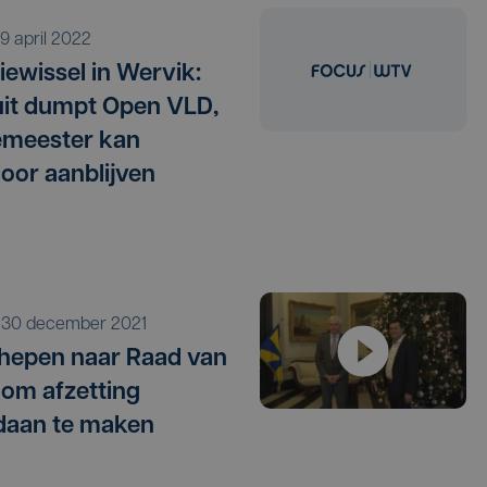
 19 april 2022
tiewissel in Wervik:
it dumpt Open VLD,
emeester kan
oor aanblijven
o 30 december 2021
hepen naar Raad van
 om afzetting
daan te maken