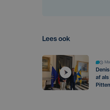
Lees ook
m
Denis
af al
Pitte