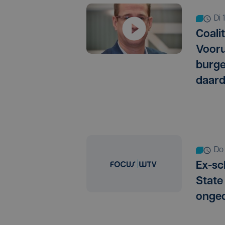
di
Coali
Vooru
burg
daard
d
Ex-sc
State
onge