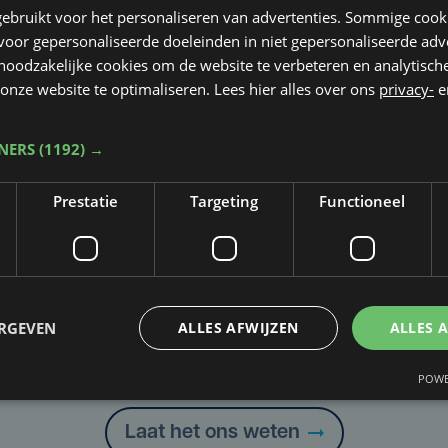
ebruikt voor het personaliseren van advertenties. Sommige coo
oor gepersonaliseerde doeleinden in niet gepersonaliseerde adv
 noodzakelijke cookies om de website te verbeteren en analytisc
onze website te optimaliseren. Lees hier alles over ons
privacy-
e
TNERS
(1192) →
Prestatie
Targeting
Functioneel
ERGEVEN
ALLES AFWIJZEN
ALLES 
Taalfout opgemerkt?
Heb je een taal- of schrijffout opgemerkt in dit artikel?
POWE
Laat het ons weten