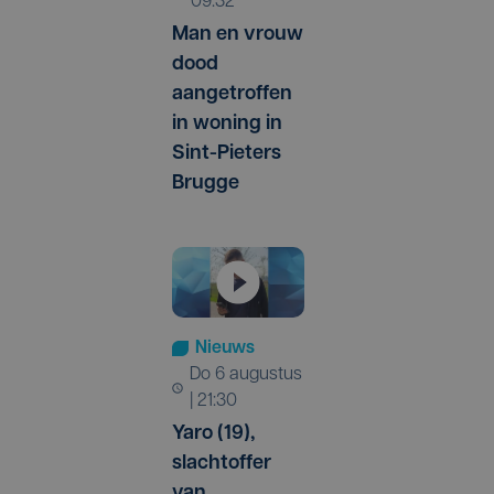
09:32
Man en vrouw
dood
aangetroffen
in woning in
Sint-Pieters
Brugge
Nieuws
do 6 augustus
| 21:30
Yaro (19),
slachtoffer
van