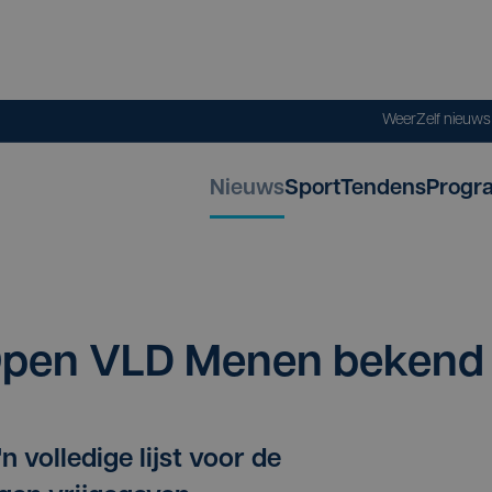
Weer
Zelf nieuw
Nieuws
Sport
Tendens
Progr
t Open
VLD
Menen bekend
 volledige lijst voor de