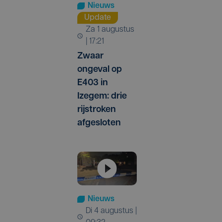
Nieuws
Update
za 1 augustus
| 17:21
Zwaar
ongeval op
E403 in
Izegem: drie
rijstroken
afgesloten
Nieuws
di 4 augustus |