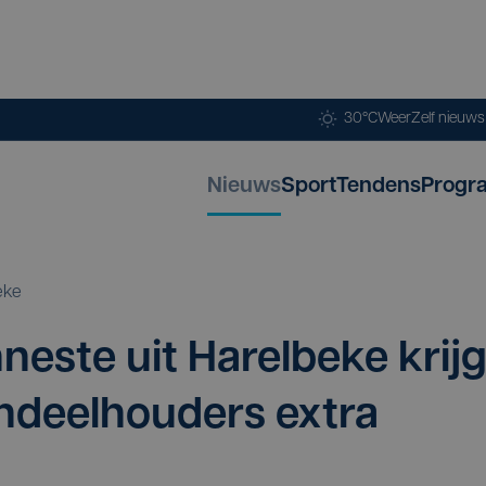
30°C
Weer
Zelf nieuw
Nieuws
Sport
Tendens
Progr
eke
­nes­te uit Harel­be­ke krij
­deel­hou­ders extra