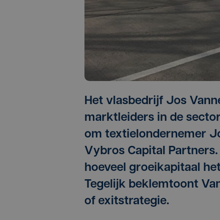
Het vlasbedrijf Jos Vann
marktleiders in de secto
om textielondernemer Jo
Vybros Capital Partners
hoeveel groeikapitaal he
Tegelijk beklemtoont Va
of exitstrategie.