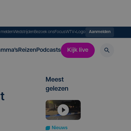
s melden
Wedstrijden
Bezoek ons
FocusWTV+
Logo
Aanmelden
amma's
Reizen
Podcasts
Kijk live
Meest
gelezen
gt
Nieuws