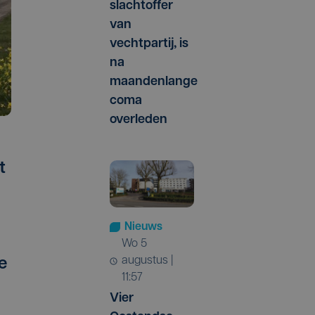
slachtoffer
van
vechtpartij, is
na
maandenlange
coma
overleden
t
Nieuws
wo 5
augustus |
e
11:57
Vier