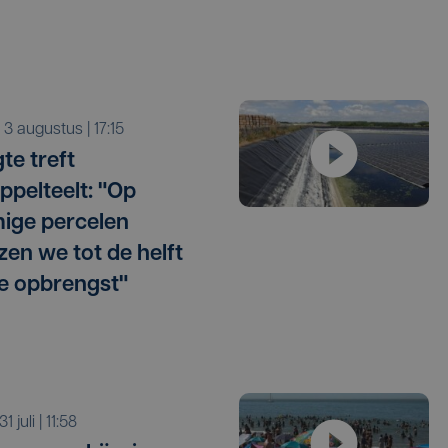
a 3 augustus | 17:15
te treft
ppelteelt: "Op
ige percelen
zen we tot de helft
e opbrengst"
 31 juli | 11:58