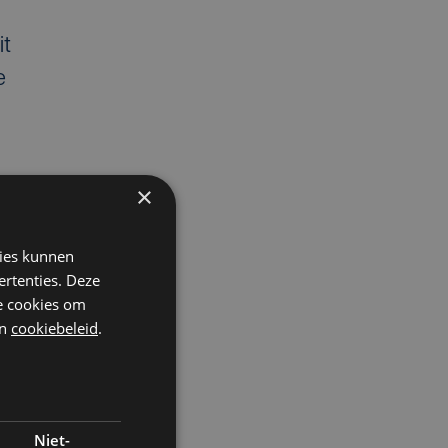
it
e
×
kies kunnen
ertenties. Deze
he cookies om
n
cookiebeleid
.
Niet-