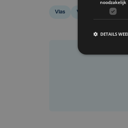
noodzakelijk
Vlas
Vlasnijverheid
Vl
DETAILS WE