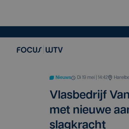
Nieuws
di 19 mei | 14:42
Harelb
Vlas­be­drijf Van
met nieu­we aan
slagkracht