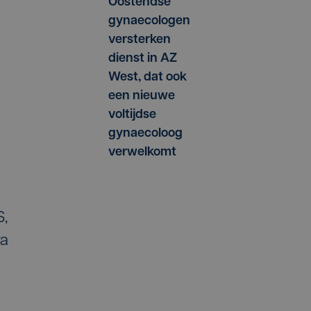
Oostendse
gynaecologen
versterken
dienst in AZ
West, dat ook
een nieuwe
voltijdse
gynaecoloog
verwelkomt
S,
ra