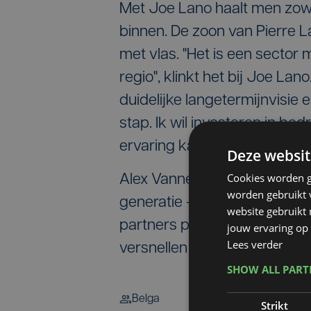
Met Joe Lano haalt men zow
binnen. De zoon van Pierre L
met vlas. "Het is een sector
regio", klinkt het bij Joe Lan
duidelijke langetermijnvisie 
stap. Ik wil investeren in be
ervaring kan laten renderen.
Deze websit
Cookies worden g
Alex Vanneste blijft CEO en o
worden gebruikt v
generatie - maken nu hun intr
website gebruikt
partners past in de bredere s
jouw ervaring op 
Lees verder
versnellen en de positie in d
SHOW ALL PAR
Belga
Strikt