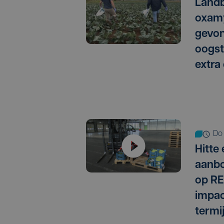
Landb
oxamy
gevo
oogst
extra
do
Hitte
aanbo
op RE
impac
termi