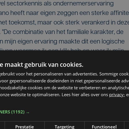
el sectorkennis als ondernemerservaring
ano heeft naar eigen zeggen een sterke affinite
 met toekomst, maar ook sterk verankerd in dez
o. "De combinatie van het familiale karakter, de
en mijn eigen ervaring maakte dit een logische
drijven waarmee ik een klik heb en waar ik mijn
"
e maakt gebruik van cookies.
ebruikt voor het personaliseren van advertenties. Sommige coo
ok zijn dochters Laura en Emilie - de vijfde
oor gepersonaliseerde doeleinden in niet gepersonaliseerde adv
ede in het bedrijf. "De instap van nieuwe
 noodzakelijke cookies om de website te verbeteren en analytisc
trategie om de groei van het bedrijf te
onze website te optimaliseren. Lees hier alles over ons
privacy-
e
e internationale vlasmarkt te versterken."
TNERS
(1192) →
Prestatie
Targeting
Functioneel