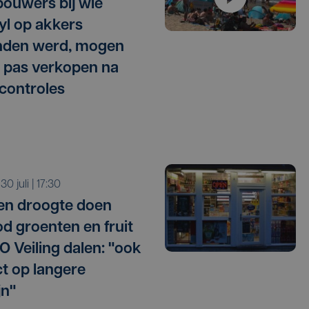
ouwers bij wie
l op akkers
nden werd, mogen
 pas verkopen na
 controles
 30 juli | 17:30
 en droogte doen
d groenten en fruit
O Veiling dalen: "ook
t op langere
jn"