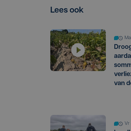
Lees ook
m
Droog
aarda
somm
verlie
van d
vr