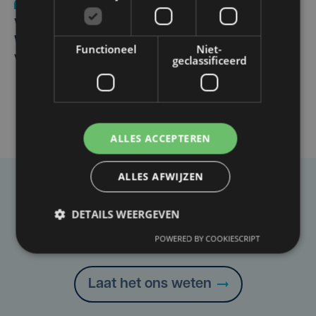
Nieuws
wo 5 augustus | 11:57
Vier Oostendse gynaecologen versterken dienst in AZ
West, dat ook een nieuwe voltijdse gynaecoloog
Functioneel
Niet-
verwelkomt
geclassificeerd
ALLES ACCEPTEREN
ALLES AFWIJZEN
Taalfout opgemerkt?
DETAILS WEERGEVEN
Heb je een taal- of schrijffout opgemerkt in dit
artikel?
POWERED BY COOKIESCRIPT
Laat het ons weten