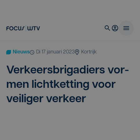
Nieuws
di 17 januari 2023
Kortrijk
Ver­keers­bri­ga­diers vor­
men licht­ket­ting voor
vei­li­ger verkeer