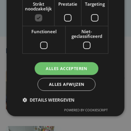
Strikt
Prestatie
Targeting
noodzakelijk
Laat het ons weten
Functioneel
Niet-
geclassificeerd
Lees ook
ALLES ACCEPTEREN
ma 3 augustus | 10:26
ALLES AFWIJZEN
Helemaal volzet: 64
kinderen krijgen extra
DETAILS WEERGEVEN
taalbad tijdens
zomerschool in Kortrijk
POWERED BY COOKIESCRIPT