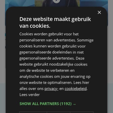
×
Deze website maakt gebruik
van cookies.
Cookies worden gebruikt voor het
Nieuws
do 6 augustus | 21:30
personaliseren van advertenties. Sommige
Yaro (19), slachtoffer van vechtpartij, is na
cookies kunnen worden gebruikt voor
maandenlange coma overleden
gepersonaliseerde doeleinden in niet
gepersonaliseerde advertenties. Deze
website gebruikt noodzakelijke cookies
om de website te verbeteren en
analytische cookies om jouw ervaring op
onze website te optimaliseren. Lees hier
alles over ons
privacy-
en
cookiebeleid
.
Lees verder
Taalfout opgemerkt?
SHOW ALL PARTNERS
(1192) →
Heb je een taal- of schrijffout opgemerkt in dit
artikel?