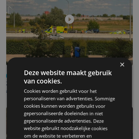
×
Deze website maakt gebruik
Nieuws
Update
za 1 augustus | 17:21
van cookies.
Zwaar ongeval op E403 in Izegem: drie rijstroken
Cookies worden gebruikt voor het
afgesloten
personaliseren van advertenties. Sommige
cookies kunnen worden gebruikt voor
gepersonaliseerde doeleinden in niet
gepersonaliseerde advertenties. Deze
website gebruikt noodzakelijke cookies
om de website te verbeteren en