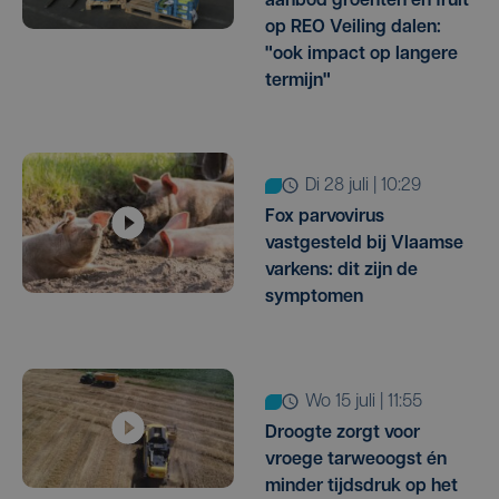
aanbod groenten en fruit
op REO Veiling dalen:
"ook impact op langere
termijn"
di 28 juli | 10:29
Fox parvovirus
vastgesteld bij Vlaamse
varkens: dit zijn de
symptomen
wo 15 juli | 11:55
Droogte zorgt voor
vroege tarweoogst én
minder tijdsdruk op het