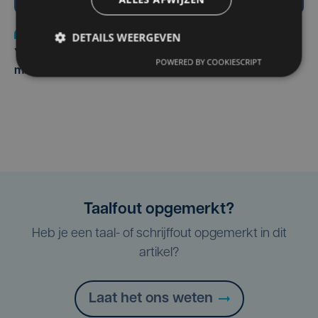
Nieuws
do 6 augustus | 21:30
DETAILS WEERGEVEN
Yaro (19), slachtoffer van vechtpartij, is na
POWERED BY COOKIESCRIPT
maandenlange coma overleden
Taalfout opgemerkt?
Heb je een taal- of schrijffout opgemerkt in dit
artikel?
Laat het ons weten