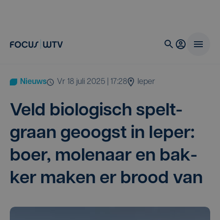
Nieuws
vr 18 juli 2025 | 17:28
Ieper
Veld bio­lo­gisch spelt­
graan geoogst in Ieper:
boer, mole­naar en bak­
ker maken er brood van