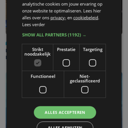
analytische cookies om jouw ervaring op
onze website te optimaliseren. Lees hier
alles over ons
privacy-
en
cookiebeleid
.
Lees verder
SHOW ALL PARTNERS
(1192) →
Nieuws
di 4 augustus | 09:32
Strikt
Prestatie
Targeting
Man en vrouw dood aangetroffen in woning in Sint-
noodzakelijk
Pieters Brugge
Functioneel
Niet-
geclassificeerd
ALLES ACCEPTEREN
ALLES AFWIJZEN