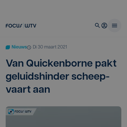
Nieuws
di 30 maart 2021
Van Quic­ken­bor­ne pakt
geluids­hin­der scheep­
vaart aan