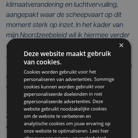
klimaatverandering en luchtvervuiling,
aangepakt waar de scheepvaart op dit
moment sterk op inzet. In het kader van
mijn Noordzeebeleid wil ik hiermee verder
×
aan de slag samen met de sector.
België
Deze website maakt gebruik
speelt hierin op internationaal niveau een
van cookies.
voortrekkersrol en wil nauw samenwerken
Cookies worden gebruikt voor het
met de sector, internationale partners en
personaliseren van advertenties. Sommige
ngo’s. Onze ambitie is om de CO2-uitstoot
cookies kunnen worden gebruikt voor
gepersonaliseerde doeleinden in niet
te verminderen met 55% tegen 2030.
gepersonaliseerde advertenties. Deze
Tegen 2050 streven we naar zero
website gebruikt noodzakelijke cookies
om de website te verbeteren en
emissions.
Ook inzake de reductie van
analytische cookies om jouw ervaring op
onderwatergeluid moeten we ambitieus
onze website te optimaliseren. Lees hier
zijn.’