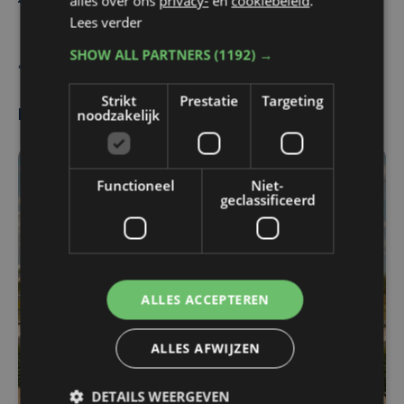
alles over ons
privacy-
en
cookiebeleid
.
Lees verder
SHOW ALL PARTNERS
(1192) →
Nathalie Dewulf
Strikt
Prestatie
Targeting
noodzakelijk
Meest gelezen
Functioneel
Niet-
geclassificeerd
ALLES ACCEPTEREN
ALLES AFWIJZEN
DETAILS WEERGEVEN