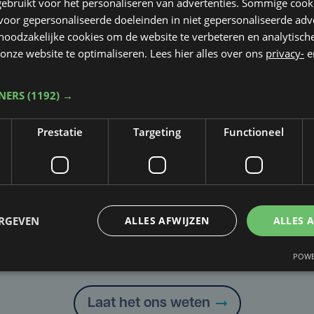
ebruikt voor het personaliseren van advertenties. Sommige coo
oor gepersonaliseerde doeleinden in niet gepersonaliseerde adv
 noodzakelijke cookies om de website te verbeteren en analytisc
onze website te optimaliseren. Lees hier alles over ons
privacy-
e
TNERS
(1192) →
Prestatie
Targeting
Functioneel
ERGEVEN
ALLES AFWIJZEN
ALLES 
Taalfout opgemerkt?
POWE
Heb je een taal- of schrijffout opgemerkt in dit artikel?
Laat het ons weten