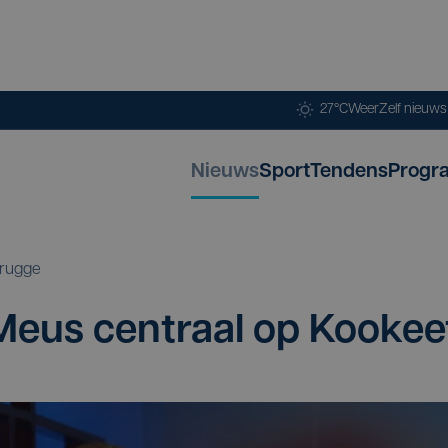
27°C
Weer
Zelf nieuw
Nieuws
Sport
Tendens
Progr
rugge
Meus cen­traal op Kookee