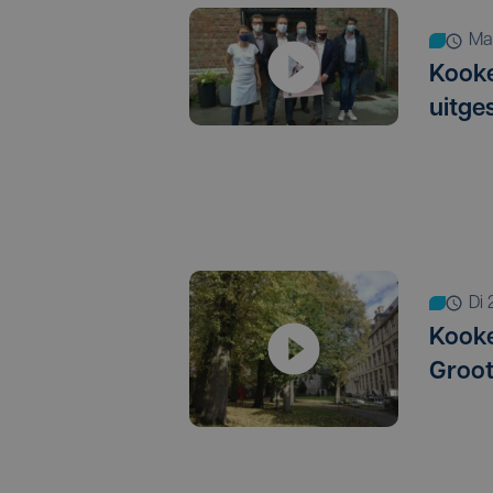
m
Kook
uitge
d
Kooke
Groot