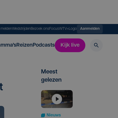
s melden
Wedstrijden
Bezoek ons
FocusWTV+
Logo
Aanmelden
amma's
Reizen
Podcasts
Kijk live
Meest
gelezen
t
Nieuws