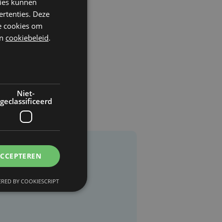
kies kunnen
ertenties. Deze
he cookies om
n
cookiebeleid
.
Niet-
geclassificeerd
ACCEPTEREN
RED BY COOKIESCRIPT