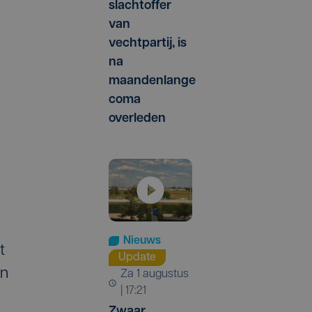
slachtoffer
van
vechtpartij, is
na
maandenlange
coma
overleden
Nieuws
t
Update
en
za 1 augustus
| 17:21
Zwaar