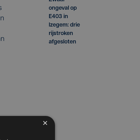
s
ongeval op
E403 in
an
Izegem: drie
rijstroken
an
afgesloten
×