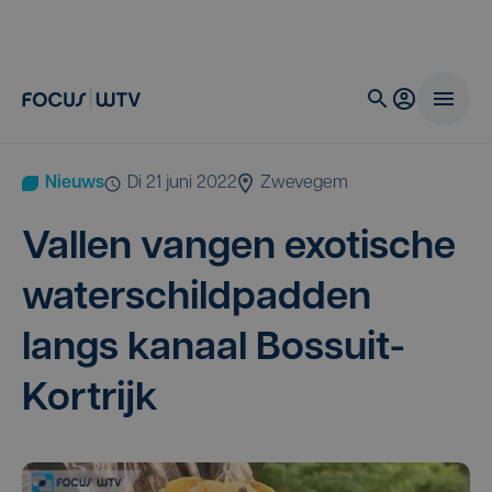
Nieuws
di 21 juni 2022
Zwevegem
Val­len van­gen exo­ti­sche
water­schild­pad­den
langs kanaal Bossuit-
Kortrijk