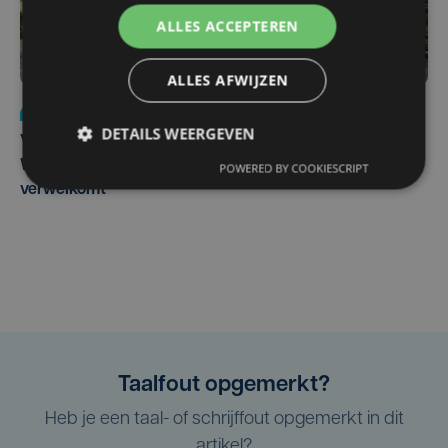
ALLES ACCEPTEREN
ALLES AFWIJZEN
Nieuws
wo 5 augustus | 11:57
DETAILS WEERGEVEN
Vier Oostendse gynaecologen versterken dienst in AZ
West, dat ook een nieuwe voltijdse gynaecoloog
POWERED BY COOKIESCRIPT
verwelkomt
Taalfout opgemerkt?
Heb je een taal- of schrijffout opgemerkt in dit
artikel?