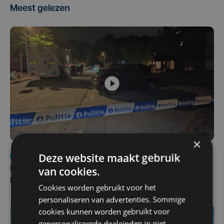
Meest gelezen
×
Deze website maakt gebruik
Nieuws
di 4 augustus | 09:32
van cookies.
Man en vrouw dood aangetroffen in woning in Sint-
Pieters Brugge
Cookies worden gebruikt voor het
personaliseren van advertenties. Sommige
cookies kunnen worden gebruikt voor
gepersonaliseerde doeleinden in niet