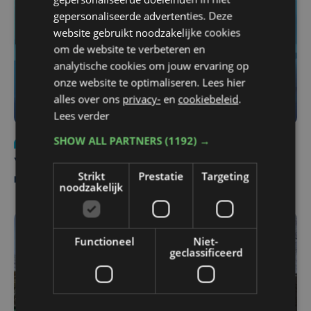
gepersonaliseerde advertenties. Deze
website gebruikt noodzakelijke cookies
om de website te verbeteren en
analytische cookies om jouw ervaring op
onze website te optimaliseren. Lees hier
alles over ons
privacy-
en
cookiebeleid
.
Lees verder
SHOW ALL PARTNERS
(1192) →
Nieuws
do 6 augustus | 21:30
Yaro (19), slachtoffer van vechtpartij, is na
Strikt
Prestatie
Targeting
maandenlange coma overleden
noodzakelijk
Functioneel
Niet-
geclassificeerd