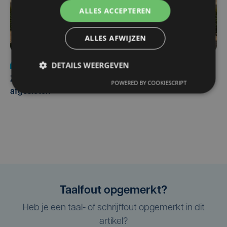
ALLES ACCEPTEREN
ALLES AFWIJZEN
DETAILS WEERGEVEN
Nieuws
Update
za 1 augustus | 17:21
Zwaar ongeval op E403 in Izegem: drie rijstroken
POWERED BY COOKIESCRIPT
afgesloten
Taalfout opgemerkt?
Heb je een taal- of schrijffout opgemerkt in dit
artikel?