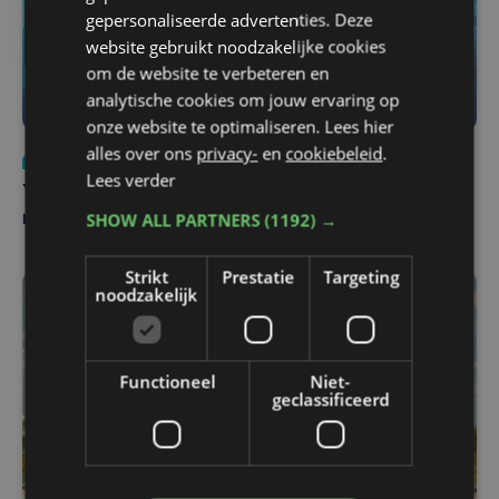
gepersonaliseerde advertenties. Deze
website gebruikt noodzakelijke cookies
om de website te verbeteren en
analytische cookies om jouw ervaring op
onze website te optimaliseren. Lees hier
alles over ons
privacy-
en
cookiebeleid
.
Nieuws
do 6 augustus | 21:30
Lees verder
Yaro (19), slachtoffer van vechtpartij, is na
SHOW ALL PARTNERS
(1192) →
maandenlange coma overleden
Strikt
Prestatie
Targeting
noodzakelijk
Functioneel
Niet-
geclassificeerd