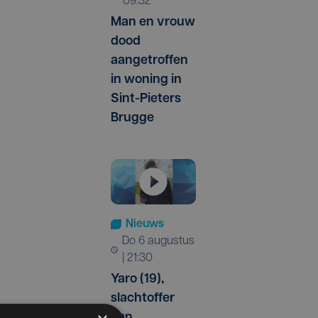
09:32
Man en vrouw
dood
aangetroffen
in woning in
Sint-Pieters
Brugge
Nieuws
do 6 augustus
| 21:30
Yaro (19),
slachtoffer
van