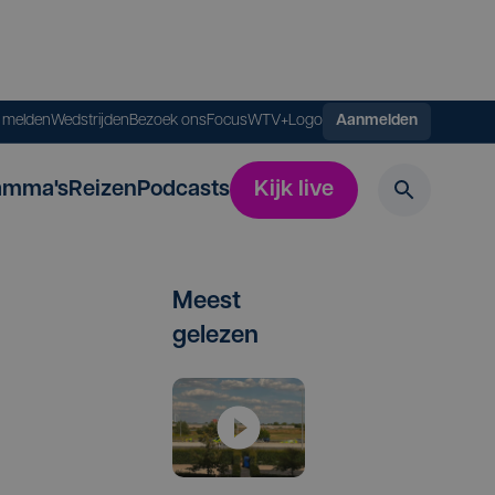
s melden
Wedstrijden
Bezoek ons
FocusWTV+
Logo
Aanmelden
amma's
Reizen
Podcasts
Kijk live
Meest
gelezen