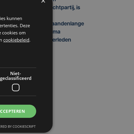
×
vechtpartij, is
na
kies kunnen
maandenlange
ertenties. Deze
coma
he cookies om
n
cookiebeleid
.
overleden
Niet-
geclassificeerd
ACCEPTEREN
RED BY COOKIESCRIPT