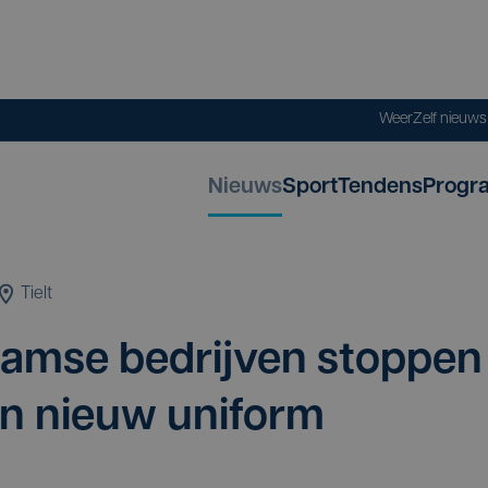
Weer
Zelf nieuw
Nieuws
Sport
Tendens
Progr
Tielt
m­se bedrij­ven stop­pen
 in nieuw uniform