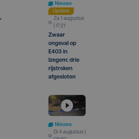
Nieuws
Update
.
za 1 augustus
| 17:21
Zwaar
ongeval op
E403 in
Izegem: drie
rijstroken
afgesloten
Nieuws
di 4 augustus |