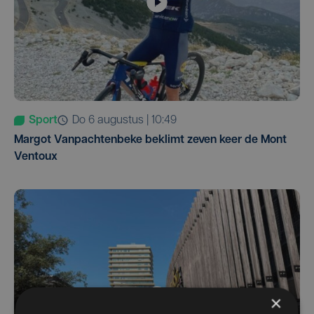
Sport
do 6 augustus | 10:49
Margot Vanpachtenbeke beklimt zeven keer de Mont
Ventoux
×