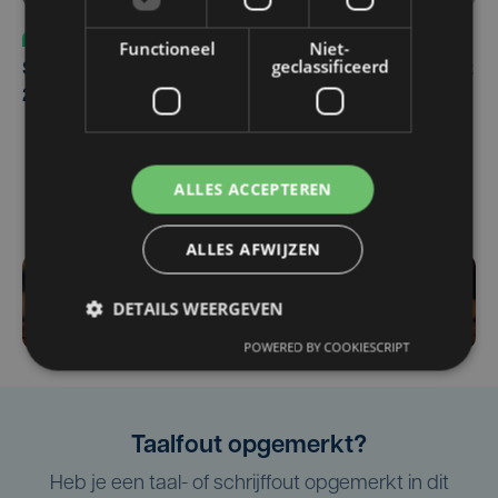
Sport
za 8 augustus | 12:42
Functioneel
Niet-
geclassificeerd
Spaanse aanvaller zet handtekening onder contract tot
2031 bij Club Brugge
ALLES ACCEPTEREN
ALLES AFWIJZEN
DETAILS WEERGEVEN
POWERED BY COOKIESCRIPT
Taalfout opgemerkt?
Heb je een taal- of schrijffout opgemerkt in dit