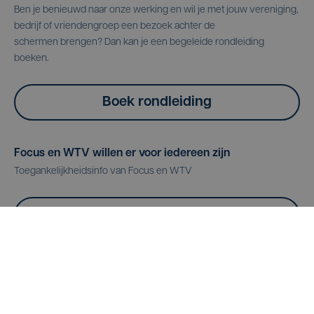
Ben je benieuwd naar onze werking en wil je met jouw vereniging,
bedrijf of vriendengroep een bezoek achter de
schermen brengen? Dan kan je een begeleide rondleiding
boeken.
Boek rondleiding
Focus en WTV willen er voor iedereen zijn
Toegankelijkheidsinfo van Focus en WTV
Meer info
Logo's
Download onze logo's