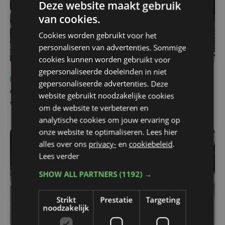
Deze website maakt gebruik
van cookies.
Cookies worden gebruikt voor het
personaliseren van advertenties. Sommige
cookies kunnen worden gebruikt voor
gepersonaliseerde doeleinden in niet
Sport
ma 3 augustus | 17:39
gepersonaliseerde advertenties. Deze
Champions League leeft in Oostende: lange wachtrij
website gebruikt noodzakelijke cookies
voor tickets Union - Bodø/Glimt
om de website te verbeteren en
analytische cookies om jouw ervaring op
onze website te optimaliseren. Lees hier
alles over ons
privacy-
en
cookiebeleid
.
Lees verder
SHOW ALL PARTNERS
(1192) →
Strikt
Prestatie
Targeting
noodzakelijk