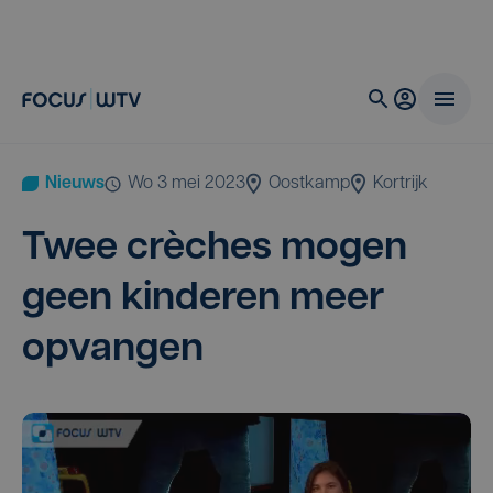
Nieuws
wo 3 mei 2023
Oostkamp
Kortrijk
Twee crè­ches mogen
geen kin­de­ren meer
opvangen