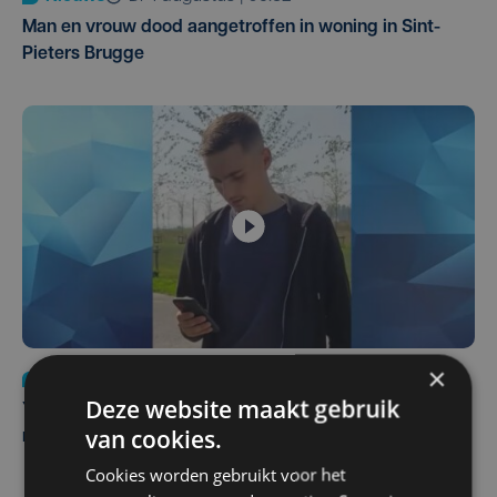
Man en vrouw dood aangetroffen in woning in Sint-
Pieters Brugge
×
Nieuws
do 6 augustus | 21:30
Deze website maakt gebruik
Yaro (19), slachtoffer van vechtpartij, is na
van cookies.
maandenlange coma overleden
Cookies worden gebruikt voor het