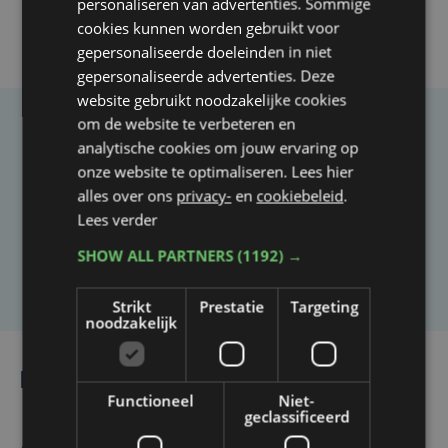
personaliseren van advertenties. Sommige
cookies kunnen worden gebruikt voor
gepersonaliseerde doeleinden in niet
gepersonaliseerde advertenties. Deze
website gebruikt noodzakelijke cookies
om de website te verbeteren en
Taalfout opgemerkt?
analytische cookies om jouw ervaring op
onze website te optimaliseren. Lees hier
Heb je een taal- of schrijffout opgemerkt in dit
alles over ons
privacy-
en
cookiebeleid
.
artikel?
Lees verder
SHOW ALL PARTNERS
(1192) →
Laat het ons weten
Strikt
Prestatie
Targeting
noodzakelijk
Lees ook
Functioneel
Niet-
geclassificeerd