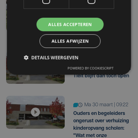
wo 6 mei | 16:32
Geen opvangplek voor
heel wat baby's en
ALLES ACCEPTEREN
peuters
ALLES AFWIJZEN
DETAILS WEERGEVEN
wo 22 april | 10:58
POWERED BY COOKIESCRIPT
Kinderopvang Tanneke in
Tielt blijft dan toch open
ma 30 maart | 09:22
Ouders en begeleiders
ongerust over verhuizing
kinderopvang scholen:
"Wat met onze