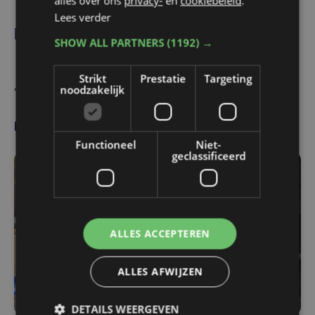
alles over ons
privacy-
en
cookiebeleid
.
Lees verder
De rechter doet uitspraak op 14 mei.
SHOW ALL PARTNERS
(1192) →
Strikt
Prestatie
Targeting
Belga
noodzakelijk
Meest gelezen
Functioneel
Niet-
geclassificeerd
ALLES ACCEPTEREN
ALLES AFWIJZEN
DETAILS WEERGEVEN