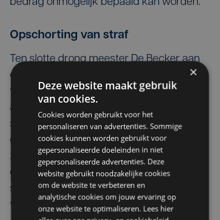
bedrag onmogelijk bepaald kan worden.
Opschorting van straf
Ten slotte drong meester De Becker aan
×
op opschorting van straf. C. is als ICT-
Deze website maakt gebruik
verantwoordelijke immers nog steeds
van cookies.
actief in het onderwijs. "Er is mij vanuit het
Cookies worden gebruikt voor het
schoolbestuur nooit gezegd hoe ik het
personaliseren van advertenties. Sommige
cookies kunnen worden gebruikt voor
geld moest beheren", zei de beklaagde in
gepersonaliseerde doeleinden in niet
zijn laatste woord. De verdediging had
gepersonaliseerde advertenties. Deze
eerder al gepleit dat de Bruggeling het
website gebruikt noodzakelijke cookies
om de website te verbeteren en
systeem met de zwarte kas van zijn
analytische cookies om jouw ervaring op
voorganger had overgenomen.
onze website te optimaliseren. Lees hier