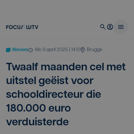
Nieuws
wo 9 april 2025 | 14:51
Brugge
Twaalf maan­den cel met
uit­stel geëist voor
school­di­rec­teur die
180
.
000
euro
verduisterde