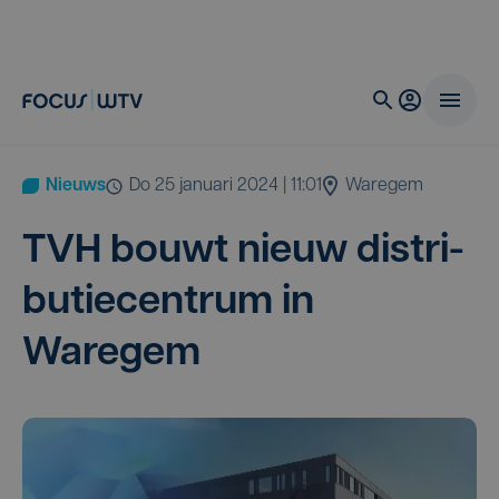
Nieuws
do 25 januari 2024 | 11:01
Waregem
TVH
bouwt nieuw dis­tri­
bu­tie­cen­trum in
Waregem