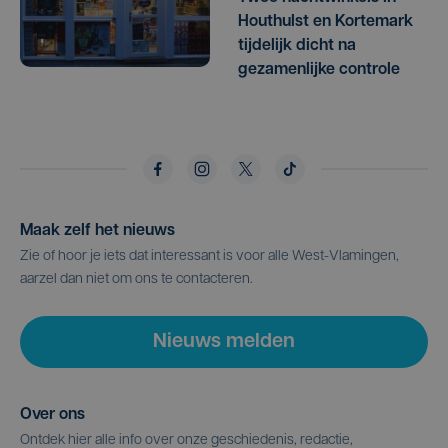
Houthulst en Kortemark
tijdelijk dicht na
gezamenlijke controle
Maak zelf het nieuws
Zie of hoor je iets dat interessant is voor alle West-Vlamingen,
aarzel dan niet om ons te contacteren.
Nieuws melden
Over ons
Ontdek hier alle info over onze geschiedenis, redactie,