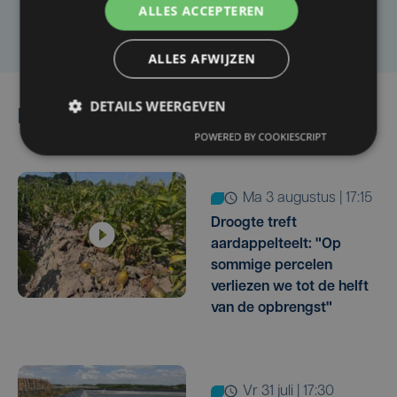
ALLES ACCEPTEREN
Laat het ons weten
ALLES AFWIJZEN
DETAILS WEERGEVEN
Lees ook
POWERED BY COOKIESCRIPT
ma 3 augustus | 17:15
Droogte treft
aardappelteelt: "Op
sommige percelen
verliezen we tot de helft
van de opbrengst"
vr 31 juli | 17:30