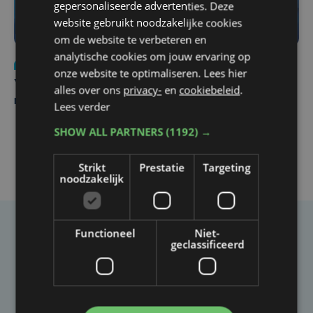
gepersonaliseerde advertenties. Deze
website gebruikt noodzakelijke cookies
om de website te verbeteren en
analytische cookies om jouw ervaring op
Nieuws
do 6 augustus | 21:30
onze website te optimaliseren. Lees hier
Yaro (19), slachtoffer van vechtpartij, is na
alles over ons
privacy-
en
cookiebeleid
.
maandenlange coma overleden
Lees verder
SHOW ALL PARTNERS
(1192) →
Strikt
Prestatie
Targeting
noodzakelijk
Functioneel
Niet-
Taalfout opgemerkt?
geclassificeerd
Heb je een taal- of schrijffout opgemerkt in dit
artikel?