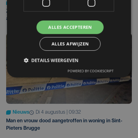
Nieuws
Update
za 1 augustus | 17:21
Zwaar ongeval op E403 in Izegem: drie rijstroken
afgesloten
ALLES ACCEPTEREN
ALLES AFWIJZEN
DETAILS WEERGEVEN
POWERED BY COOKIESCRIPT
Nieuws
di 4 augustus | 09:32
Man en vrouw dood aangetroffen in woning in Sint-
Pieters Brugge