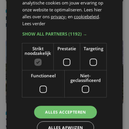
analytische cookies om jouw ervaring op
onze website te optimaliseren. Lees hier
Nieuws
di 4 augustus | 09:32
alles over ons
privacy-
en
cookiebeleid
.
Man en vrouw dood aangetroffen in woning in Sint-
Lees verder
Pieters Brugge
SHOW ALL PARTNERS
(1192) →
Strikt
Prestatie
Targeting
noodzakelijk
Functioneel
Niet-
geclassificeerd
ALLES ACCEPTEREN
Nieuws
wo 5 augustus | 11:57
Vier Oostendse gynaecologen versterken dienst in AZ
ALLES AFWIJZEN
West, dat ook een nieuwe voltijdse gynaecoloog