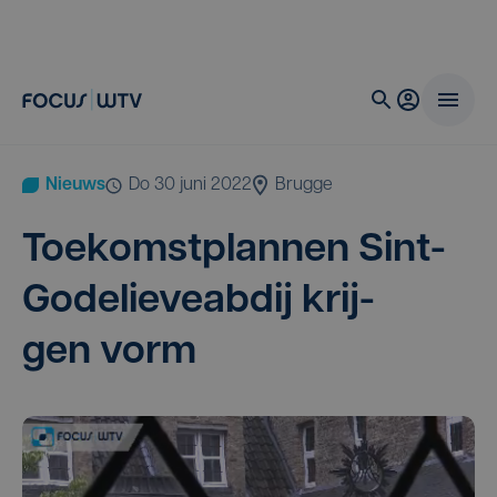
Nieuws
do 30 juni 2022
Brugge
Toe­komst­plan­nen Sint-
Gode­lie­ve­ab­dij krij­
gen vorm