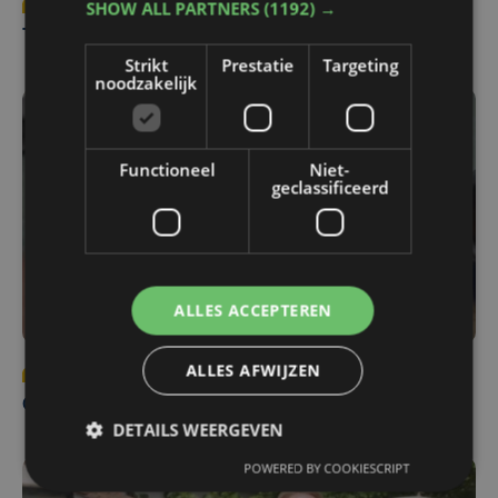
Tendens
za 1 augustus | 12:00
SHOW ALL PARTNERS
(1192) →
Tomaat en geitenkaas op krokante toast
Strikt
Prestatie
Targeting
noodzakelijk
Functioneel
Niet-
geclassificeerd
ALLES ACCEPTEREN
ALLES AFWIJZEN
Tendens
za 8 augustus | 12:00
Open ravioli gevuld met Provençaalse daube en Comté
DETAILS WEERGEVEN
POWERED BY COOKIESCRIPT