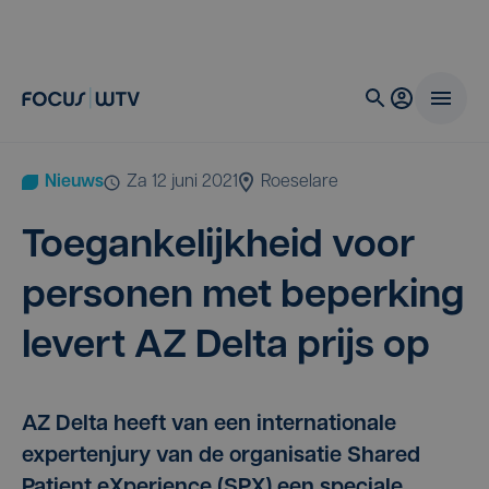
Nieuws
za 12 juni 2021
Roeselare
Toe­gan­ke­lijk­heid voor
per­so­nen met beper­king
levert
AZ
Del­ta prijs op
AZ Delta heeft van een internationale
expertenjury van de organisatie Shared
Patient eXperience (SPX) een speciale