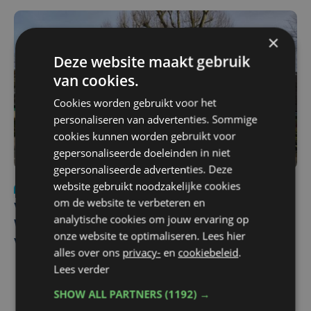
×
Deze website maakt gebruik
van cookies.
Cookies worden gebruikt voor het
personaliseren van advertenties. Sommige
cookies kunnen worden gebruikt voor
gepersonaliseerde doeleinden in niet
gepersonaliseerde advertenties. Deze
website gebruikt noodzakelijke cookies
Nieuws
wo 5 augustus | 11:57
om de website te verbeteren en
Vier Oostendse gynaecologen versterken dienst in AZ
analytische cookies om jouw ervaring op
West, dat ook een nieuwe voltijdse gynaecoloog
onze website te optimaliseren. Lees hier
verwelkomt
alles over ons
privacy-
en
cookiebeleid
.
Lees verder
SHOW ALL PARTNERS
(1192) →