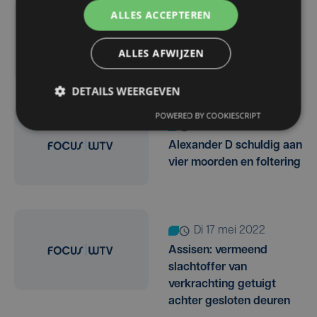
ALLES ACCEPTEREN
di 31 mei 2022
Assisen: Alexander Dean
ALLES AFWIJZEN
gaat in cassatieberoep
DETAILS WEERGEVEN
POWERED BY COOKIESCRIPT
wo 18 mei 2022
Alexander D schuldig aan
vier moorden en foltering
di 17 mei 2022
Assisen: vermeend
slachtoffer van
verkrachting getuigt
achter gesloten deuren