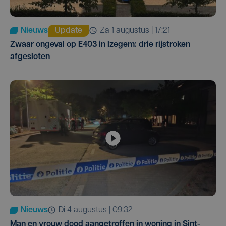
Nieuws
Update
za 1 augustus | 17:21
Zwaar ongeval op E403 in Izegem: drie rijstroken
afgesloten
Nieuws
di 4 augustus | 09:32
Man en vrouw dood aangetroffen in woning in Sint-