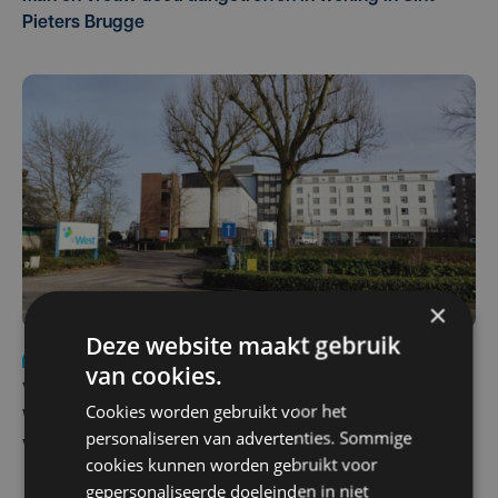
Pieters Brugge
×
Deze website maakt gebruik
Nieuws
wo 5 augustus | 11:57
van cookies.
Vier Oostendse gynaecologen versterken dienst in AZ
Cookies worden gebruikt voor het
West, dat ook een nieuwe voltijdse gynaecoloog
personaliseren van advertenties. Sommige
verwelkomt
cookies kunnen worden gebruikt voor
gepersonaliseerde doeleinden in niet