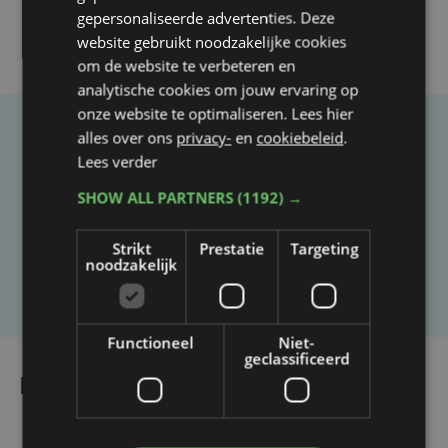
gepersonaliseerde advertenties. Deze
website gebruikt noodzakelijke cookies
om de website te verbeteren en
analytische cookies om jouw ervaring op
onze website te optimaliseren. Lees hier
alles over ons
privacy-
en
cookiebeleid
.
Taalfout opgemerkt?
Lees verder
Heb je een taal- of schrijffout opgemerkt in dit
SHOW ALL PARTNERS
(1192) →
artikel?
Strikt
Prestatie
Targeting
noodzakelijk
Laat het ons weten
Functioneel
Niet-
geclassificeerd
Lees ook