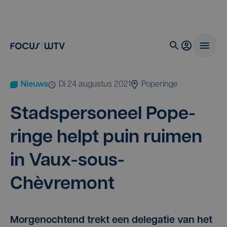
Nieuws
di 24 augustus 2021
Poperinge
Stads­per­so­neel Pope­
rin­ge helpt puin rui­men
in Vaux-sous-
Chèvremont
Morgenochtend trekt een delegatie van het