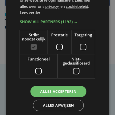
onze website te optimaliseren. Lees hier
alles over ons
privacy-
en
cookiebeleid
.
Lees verder
Nieuws
do 6 augustus | 21:30
SHOW ALL PARTNERS
(1192) →
Yaro (19), slachtoffer van vechtpartij, is na
maandenlange coma overleden
Strikt
Prestatie
Targeting
noodzakelijk
Functioneel
Niet-
geclassificeerd
Taalfout opgemerkt?
Heb je een taal- of schrijffout opgemerkt in dit
ALLES ACCEPTEREN
artikel?
ALLES AFWIJZEN
Laat het ons weten