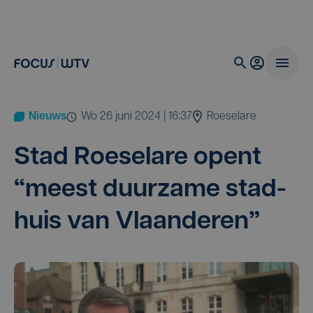
Nieuws
wo 26 juni 2024 | 16:37
Roeselare
Stad Roe­se­la­re opent
“
meest duur­za­me stad­
huis van Vlaanderen”