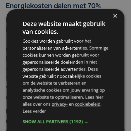
Energiekosten dalen met 70%
×
Het bestaande warmtenet van
Deze website maakt gebruik
intercommunale MIROM is doorgetrokken
van cookies.
tot aan het stadhuis. Ook een pak andere
Cookies worden gebruikt voor het
personaliseren van advertenties. Sommige
(historische) gebouwen zoals de Sint-
cookies kunnen worden gebruikt voor
Michielskerk en het Klein Seminarie zijn nu
gepersonaliseerde doeleinden in niet
aangesloten. Via innovatieve technologie
gepersonaliseerde advertenties. Deze
website gebruikt noodzakelijke cookies
wordt er in het stadhuis niet enkel
om de website te verbeteren en
verwarmd, maar ook voor 80 procent
analytische cookies om jouw ervaring op
onze website te optimaliseren. Lees hier
gekoeld met het warmtenet.
alles over ons
privacy-
en
cookiebeleid
.
Lees verder
Het warmtenet, in combinatie met de
meest moderne isolatietechnieken te
SHOW ALL PARTNERS
(1192) →