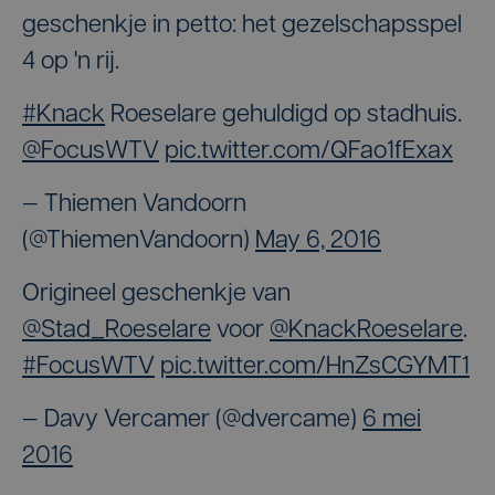
geschenkje in petto: het gezelschapsspel
4 op 'n rij.
#Knack
Roeselare gehuldigd op stadhuis.
@FocusWTV
pic.twitter.com/QFao1fExax
— Thiemen Vandoorn
(@ThiemenVandoorn)
May 6, 2016
Origineel geschenkje van
@Stad_Roeselare
voor
@KnackRoeselare
.
#FocusWTV
pic.twitter.com/HnZsCGYMT1
— Davy Vercamer (@dvercame)
6 mei
2016