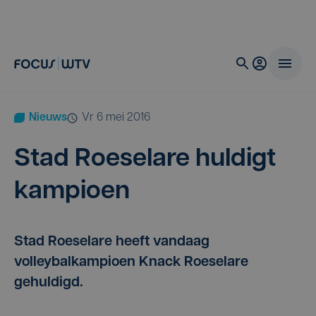
Nieuws
vr 6 mei 2016
Stad Roe­se­la­re hul­digt
kampioen
Stad Roeselare heeft vandaag
volleybalkampioen Knack Roeselare
gehuldigd.