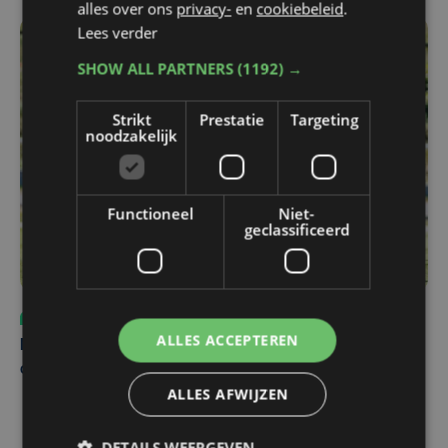
alles over ons
privacy-
en
cookiebeleid
.
Lees verder
SHOW ALL PARTNERS
(1192) →
Strikt
Prestatie
Targeting
noodzakelijk
Functioneel
Niet-
geclassificeerd
Sport
vr 31 juli | 12:46
ALLES ACCEPTEREN
Net voor kraker tegen Essevee: match van KV Kortrijk
op Anderlecht uitgesteld door Europees voetbal
ALLES AFWIJZEN
DETAILS WEERGEVEN