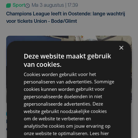
Sport
ma 3 augustus | 17:39
Champions League leeft in Oostende: lange wachtrij
voor tickets Union - Bodø/Glimt
×
Deze website maakt gebruik
van cookies.
Cookies worden gebruikt voor het
personaliseren van advertenties. Sommige
cookies kunnen worden gebruikt voor
gepersonaliseerde doeleinden in niet
gepersonaliseerde advertenties. Deze
website gebruikt noodzakelijke cookies
Nieuws
za 1 augustus | 22:36
om de website te verbeteren en
Belgisch Solar Team met West-Vlamingen wint voor
analytische cookies om jouw ervaring op
eerst in VS
onze website te optimaliseren. Lees hier