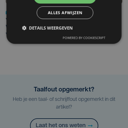
ALLES AFWIJZEN
Nieuws
wo 5 augustus | 11:57
Vier Oostendse gynaecologen versterken dienst in AZ
West, dat ook een nieuwe voltijdse gynaecoloog
DETAILS WEERGEVEN
verwelkomt
POWERED BY COOKIESCRIPT
Taalfout opgemerkt?
Heb je een taal- of schrijffout opgemerkt in dit
artikel?
Laat het ons weten