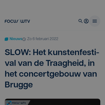
Nieuws
zo 6 februari 2022
SLOW
: Het kun­sten­fes­ti­
val van de Traag­heid, in
het con­cert­ge­bouw van
Brugge