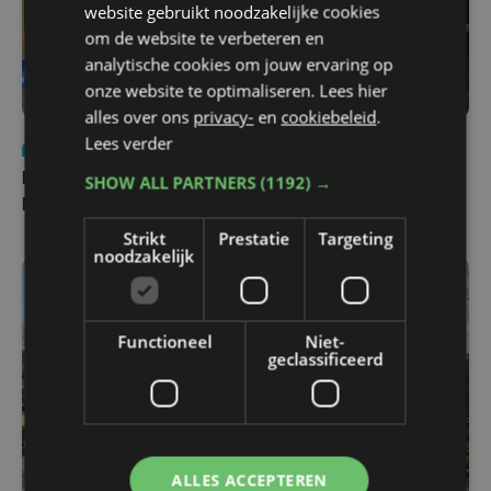
website gebruikt noodzakelijke cookies
om de website te verbeteren en
analytische cookies om jouw ervaring op
onze website te optimaliseren. Lees hier
alles over ons
privacy-
en
cookiebeleid
.
Lees verder
Nieuws
di 4 augustus | 09:32
Man en vrouw dood aangetroffen in woning in Sint-
SHOW ALL PARTNERS
(1192) →
Pieters Brugge
Strikt
Prestatie
Targeting
noodzakelijk
Functioneel
Niet-
geclassificeerd
ALLES ACCEPTEREN